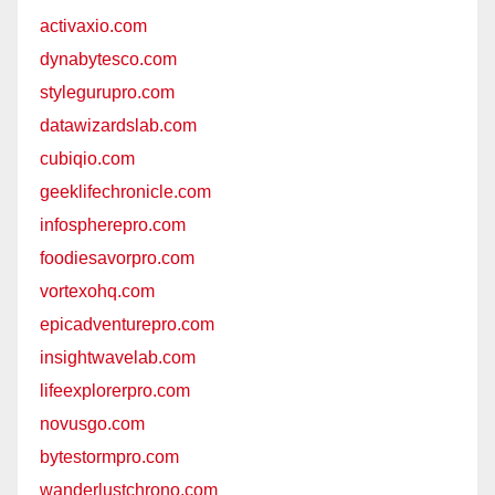
activaxio.com
dynabytesco.com
stylegurupro.com
datawizardslab.com
cubiqio.com
geeklifechronicle.com
infospherepro.com
foodiesavorpro.com
vortexohq.com
epicadventurepro.com
insightwavelab.com
lifeexplorerpro.com
novusgo.com
bytestormpro.com
wanderlustchrono.com