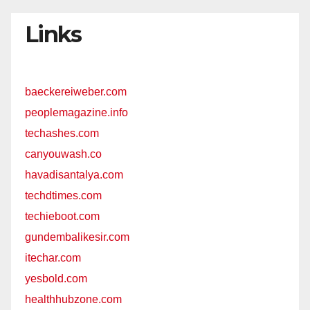
Links
baeckereiweber.com
peoplemagazine.info
techashes.com
canyouwash.co
havadisantalya.com
techdtimes.com
techieboot.com
gundembalikesir.com
itechar.com
yesbold.com
healthhubzone.com