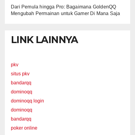
Dari Pemula hingga Pro: Bagaimana GoldenQQ
Mengubah Permainan untuk Gamer Di Mana Saja
LINK LAINNYA
pkv
situs pkv
bandarqq
dominoqq
dominoqq login
dominoqq
bandarqq
poker online