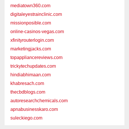
mediatown360.com
digitaleyestrainclinic.com
missionposible.com
online-casinos-vegas.com
xfinityrouterlogin.com
marketingjacks.com
topappliancereviews.com
trickytechupdates.com
hindiabhimaan.com
khabresach.com
thecbdblogs.com
autoresearchchemicals.com
apnabusinesskaro.com
suleckiego.com