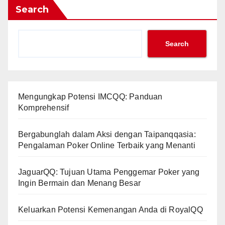
Search
Search
Mengungkap Potensi IMCQQ: Panduan
Komprehensif
Bergabunglah dalam Aksi dengan Taipanqqasia:
Pengalaman Poker Online Terbaik yang Menanti
JaguarQQ: Tujuan Utama Penggemar Poker yang
Ingin Bermain dan Menang Besar
Keluarkan Potensi Kemenangan Anda di RoyalQQ