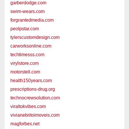
garberdodge.com
swim-wears.com
forgrantedmedia.com
peolpstar.com
tylerscustomdesign.com
carworksonline.com
techtimesss.com
virylstore.com
motorstell.com
health150years.com
prescriptions-drug.org
technocrewsolution.com
viraltokvibes.com
vivianebritoimoveis.com
magforbes.net