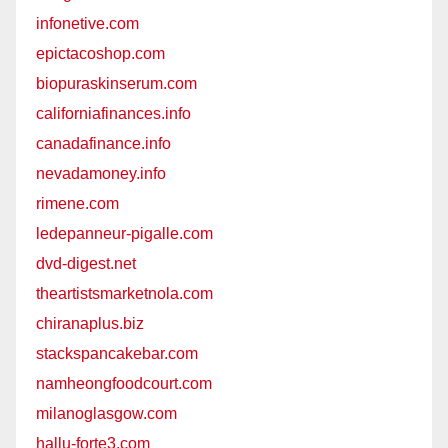
infonetive.com
epictacoshop.com
biopuraskinserum.com
californiafinances.info
canadafinance.info
nevadamoney.info
rimene.com
ledepanneur-pigalle.com
dvd-digest.net
theartistsmarketnola.com
chiranaplus.biz
stackspancakebar.com
namheongfoodcourt.com
milanoglasgow.com
hallu-forte3.com