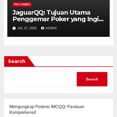
PKV GAMES
JaguarQQ: Tujuan Utama
Penggemar Poker yang Ingin
Bermain dan Menang Besar
JUL 27, 2026
ADMIN
Search
Search
Mengungkap Potensi IMCQQ: Panduan
Komprehensif