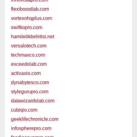
flexiboostlab.com
vortexohqplus.com
swiftiopro.com
hamilelikbelirtisi.net
versalotech.com
techmaxco.com
exceedolab.com
activaxio.com
dynabytesco.com
stylegurupro.com
datawizardslab.com
cubiqio.com
geeklifechronicle.com
infospherepro.com