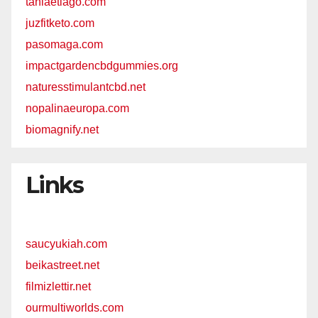
taniaetiago.com
juzfitketo.com
pasomaga.com
impactgardencbdgummies.org
naturesstimulantcbd.net
nopalinaeuropa.com
biomagnify.net
Links
saucyukiah.com
beikastreet.net
filmizlettir.net
ourmultiworlds.com