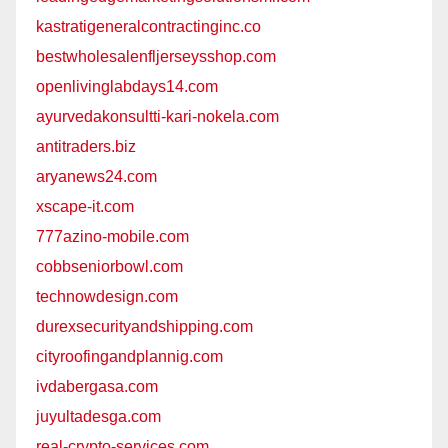
kastratigeneralcontractinginc.co
bestwholesalenfljerseysshop.com
openlivinglabdays14.com
ayurvedakonsultti-kari-nokela.com
antitraders.biz
aryanews24.com
xscape-it.com
777azino-mobile.com
cobbseniorbowl.com
technowdesign.com
durexsecurityandshipping.com
cityroofingandplannig.com
ivdabergasa.com
juyultadesga.com
real-crypto-services.com