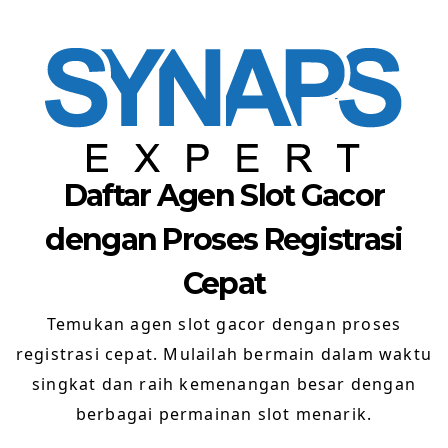
Skip
to
content
Daftar Agen Slot Gacor
dengan Proses Registrasi
Cepat
Temukan agen slot gacor dengan proses
registrasi cepat. Mulailah bermain dalam waktu
singkat dan raih kemenangan besar dengan
berbagai permainan slot menarik.