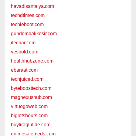
havadisantalya.com
techdtimes.com
techieboot.com
gundembalikesir.com
itechar.com
yesbold.com
healthhubzone.com
ebaraat.com
techjuiced.com
byteboosttech.com
magnexushub.com
virtuogoweb.com
biglotshours.com
buyliraglutide.com
onlinesafemeds.com