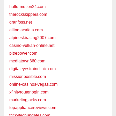
hallu-motion24.com
therockskippers.com
granfoss.net
allindiacafela.com
alpineskiracing2007.com
casino-vulkan-online.net
pitrepower.com
mediatown360.com
digitaleyestrainclinic.com
missionposible.com
online-casinos-vegas.com
xfinityrouterlogin.com
marketingjacks.com
topappliancereviews.com
trickytechupdates.com