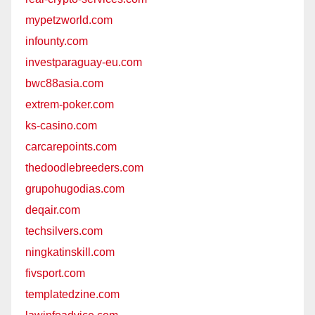
mypetzworld.com
infounty.com
investparaguay-eu.com
bwc88asia.com
extrem-poker.com
ks-casino.com
carcarepoints.com
thedoodlebreeders.com
grupohugodias.com
deqair.com
techsilvers.com
ningkatinskill.com
fivsport.com
templatedzine.com