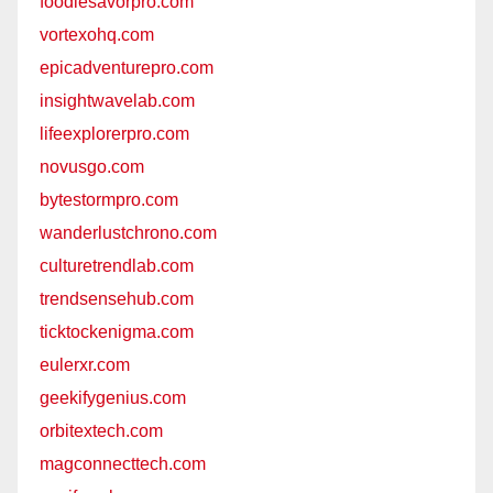
foodiesavorpro.com
vortexohq.com
epicadventurepro.com
insightwavelab.com
lifeexplorerpro.com
novusgo.com
bytestormpro.com
wanderlustchrono.com
culturetrendlab.com
trendsensehub.com
ticktockenigma.com
eulerxr.com
geekifygenius.com
orbitextech.com
magconnecttech.com