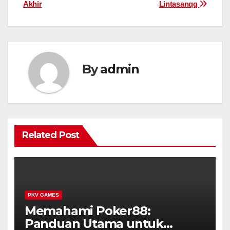
Akhir
Lintasanqq
By
admin
Related Post
PKV GAMES
Memahami Poker88:
Panduan Utama untuk