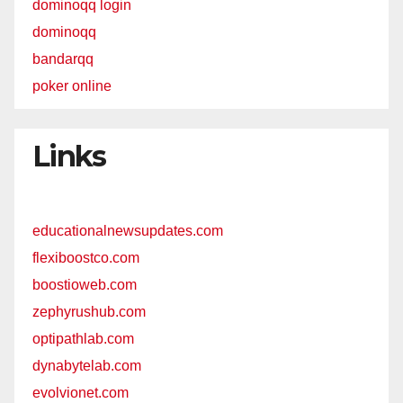
dominoqq login
dominoqq
bandarqq
poker online
Links
educationalnewsupdates.com
flexiboostco.com
boostioweb.com
zephyrushub.com
optipathlab.com
dynabytelab.com
evolvionet.com