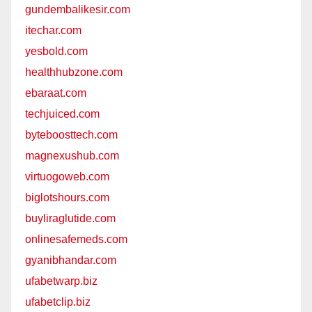
gundembalikesir.com
itechar.com
yesbold.com
healthhubzone.com
ebaraat.com
techjuiced.com
byteboosttech.com
magnexushub.com
virtuogoweb.com
biglotshours.com
buyliraglutide.com
onlinesafemeds.com
gyanibhandar.com
ufabetwarp.biz
ufabetclip.biz