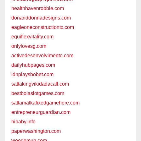
healthhavenrobbie.com
donanddonnadesigns.com
eagleoneconstructiontx.com
equiflexvitality.com
onlylovesg.com
activedesenvolvimento.com
dailyhubpages.com
idnplaysbobet.com
sattakingvikidadacall.com
bestbolaslotgames.com
sattamatkafixedgamehere.com
entrepreneurguardian.com
hibaby.info
paperwashington.com
weedemup.com