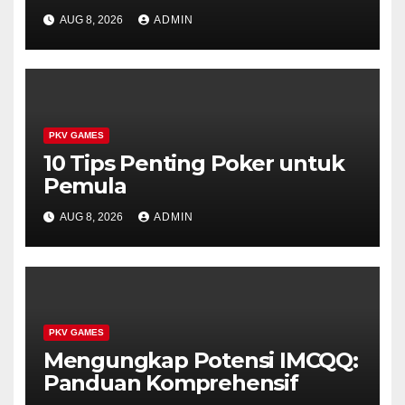
Pemula
AUG 8, 2026
ADMIN
PKV GAMES
10 Tips Penting Poker untuk
Pemula
AUG 8, 2026
ADMIN
PKV GAMES
Mengungkap Potensi IMCQQ:
Panduan Komprehensif