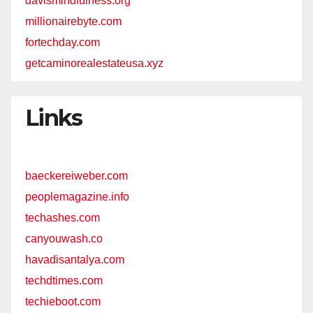
davismindfulness.org
millionairebyte.com
fortechday.com
getcaminorealestateusa.xyz
Links
baeckereiweber.com
peoplemagazine.info
techashes.com
canyouwash.co
havadisantalya.com
techdtimes.com
techieboot.com