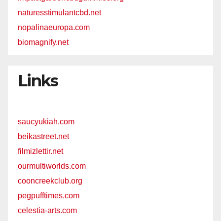
naturesstimulantcbd.net
nopalinaeuropa.com
biomagnify.net
Links
saucyukiah.com
beikastreet.net
filmizlettir.net
ourmultiworlds.com
cooncreekclub.org
pegpufftimes.com
celestia-arts.com