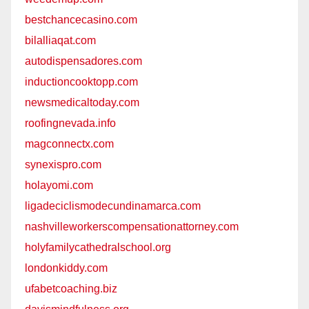
bestchancecasino.com
bilalliaqat.com
autodispensadores.com
inductioncooktopp.com
newsmedicaltoday.com
roofingnevada.info
magconnectx.com
synexispro.com
holayomi.com
ligadeciclismodecundinamarca.com
nashvilleworkerscompensationattorney.com
holyfamilycathedralschool.org
londonkiddy.com
ufabetcoaching.biz