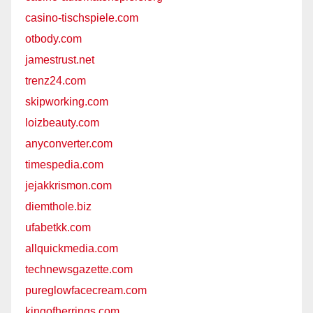
casino-tischspiele.com
otbody.com
jamestrust.net
trenz24.com
skipworking.com
loizbeauty.com
anyconverter.com
timespedia.com
jejakkrismon.com
diemthole.biz
ufabetkk.com
allquickmedia.com
technewsgazette.com
pureglowfacecream.com
kingofherrings.com