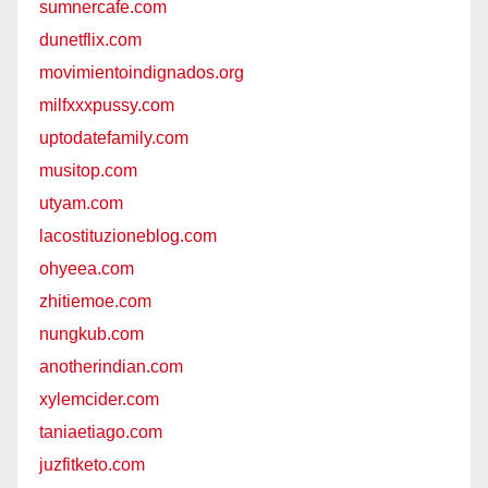
sumnercafe.com
dunetflix.com
movimientoindignados.org
milfxxxpussy.com
uptodatefamily.com
musitop.com
utyam.com
lacostituzioneblog.com
ohyeea.com
zhitiemoe.com
nungkub.com
anotherindian.com
xylemcider.com
taniaetiago.com
juzfitketo.com