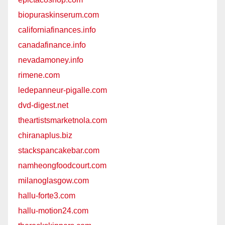
biopuraskinserum.com
californiafinances.info
canadafinance.info
nevadamoney.info
rimene.com
ledepanneur-pigalle.com
dvd-digest.net
theartistsmarketnola.com
chiranaplus.biz
stackspancakebar.com
namheongfoodcourt.com
milanoglasgow.com
hallu-forte3.com
hallu-motion24.com