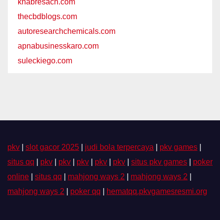
khabresach.com
thecbdblogs.com
autoresearchchemicals.com
apnabusinesskaro.com
suleckiego.com
pkv
|
slot gacor 2025
|
judi bola terpercaya
|
pkv games
|
situs qq
|
pkv
|
pkv
|
pkv
|
pkv
|
pkv
|
situs pkv games
|
poker
online
|
situs qq
|
mahjong ways 2
|
mahjong ways 2
|
mahjong ways 2
|
poker qq
|
hematqq.pkvgamesresmi.org