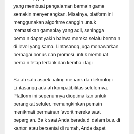
yang membuat pengalaman bermain game
semakin menyenangkan. Misalnya, platform ini
menggunakan algoritme canggih untuk
memastikan gameplay yang adil, sehingga
pemain dapat yakin bahwa mereka selalu bermain
di level yang sama. Lintasanqq juga menawarkan
berbagai bonus dan promosi untuk membuat
pemain tetap tertarik dan kembali lagi.
Salah satu aspek paling menarik dari teknologi
Lintasanqq adalah kompatibilitas selulernya.
Platform ini sepenuhnya dioptimalkan untuk
perangkat seluler, memungkinkan pemain
menikmati permainan favorit mereka saat
bepergian. Baik saat Anda berada di dalam bus, di
kantor, atau bersantai di rumah, Anda dapat