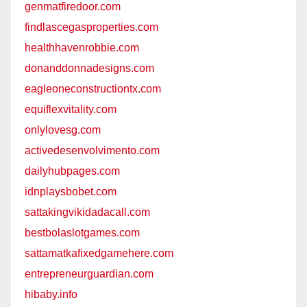
genmatfiredoor.com
findlascegasproperties.com
healthhavenrobbie.com
donanddonnadesigns.com
eagleoneconstructiontx.com
equiflexvitality.com
onlylovesg.com
activedesenvolvimento.com
dailyhubpages.com
idnplaysbobet.com
sattakingvikidadacall.com
bestbolaslotgames.com
sattamatkafixedgamehere.com
entrepreneurguardian.com
hibaby.info