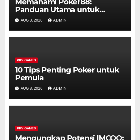
Memahami Poker88:
Panduan Utama untuk
Pemula
AUG 8, 2026
ADMIN
PKV GAMES
10 Tips Penting Poker untuk
Pemula
AUG 8, 2026
ADMIN
PKV GAMES
Mengungkap Potensi IMCQQ: