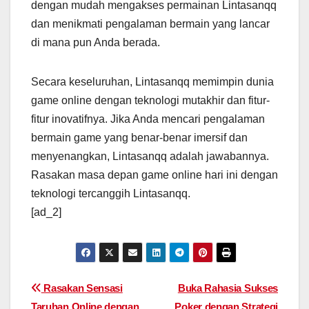
dengan mudah mengakses permainan Lintasanqq
dan menikmati pengalaman bermain yang lancar
di mana pun Anda berada.
Secara keseluruhan, Lintasanqq memimpin dunia
game online dengan teknologi mutakhir dan fitur-
fitur inovatifnya. Jika Anda mencari pengalaman
bermain game yang benar-benar imersif dan
menyenangkan, Lintasanqq adalah jawabannya.
Rasakan masa depan game online hari ini dengan
teknologi tercanggih Lintasanqq.
[ad_2]
Post
Rasakan Sensasi
Buka Rahasia Sukses
Taruhan Online dengan
Poker dengan Strategi