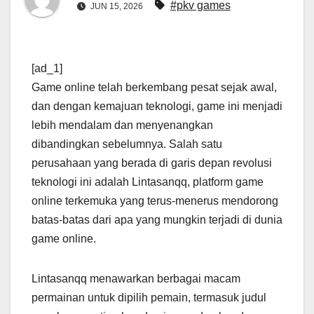
#pkv games
JUN 15, 2026
[ad_1]
Game online telah berkembang pesat sejak awal,
dan dengan kemajuan teknologi, game ini menjadi
lebih mendalam dan menyenangkan
dibandingkan sebelumnya. Salah satu
perusahaan yang berada di garis depan revolusi
teknologi ini adalah Lintasanqq, platform game
online terkemuka yang terus-menerus mendorong
batas-batas dari apa yang mungkin terjadi di dunia
game online.
Lintasanqq menawarkan berbagai macam
permainan untuk dipilih pemain, termasuk judul