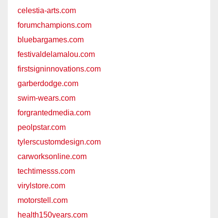
celestia-arts.com
forumchampions.com
bluebargames.com
festivaldelamalou.com
firstsigninnovations.com
garberdodge.com
swim-wears.com
forgrantedmedia.com
peolpstar.com
tylerscustomdesign.com
carworksonline.com
techtimesss.com
virylstore.com
motorstell.com
health150years.com