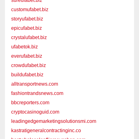
sureufabet.biz
customufabet.biz
storyufabet.biz
epicufabet.biz
crystalufabet.biz
ufabetok.biz
everufabet.biz
crowdufabet.biz
buildufabet.biz
alltransportnews.com
fashiontrandsnews.com
bbcreporters.com
cryptocasinoguid.com
leadingedgemarketingsolutionsmi.com
kastratigeneralcontractinginc.co