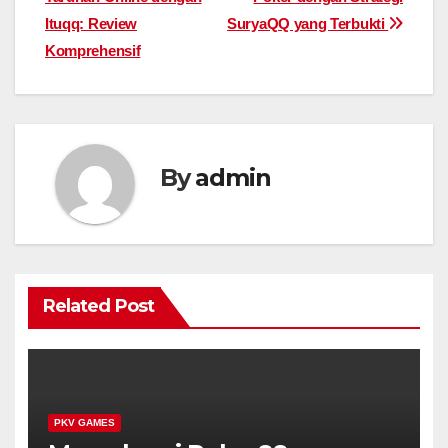
navigation
Ituqq: Review
SuryaQQ yang Terbukti
Komprehensif
By
admin
Related Post
PKV GAMES