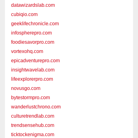
datawizardslab.com
cubiqio.com
geeklifechronicle.com
infospherepro.com
foodiesavorpro.com
vortexohq.com
epicadventurepro.com
insightwavelab.com
lifeexplorerpro.com
novusgo.com
bytestormpro.com
wanderlustchrono.com
culturetrendlab.com
trendsensehub.com
ticktockenigma.com