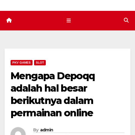
PKV GAMES
SLOT
Mengapa Depoqq
adalah hal besar
berikutnya dalam
permainan online
By
admin