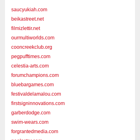
saucyukiah.com
beikastreet.net
filmizlettir.net
ourmultiworlds.com
cooncreekclub.org
pegpufftimes.com
celestia-arts.com
forumchampions.com
bluebargames.com
festivaldelamalou.com
firstsigninnovations.com
garberdodge.com
swim-wears.com
forgrantedmedia.com