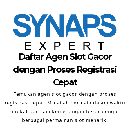
Skip
to
content
Daftar Agen Slot Gacor
dengan Proses Registrasi
Cepat
Temukan agen slot gacor dengan proses
registrasi cepat. Mulailah bermain dalam waktu
singkat dan raih kemenangan besar dengan
berbagai permainan slot menarik.