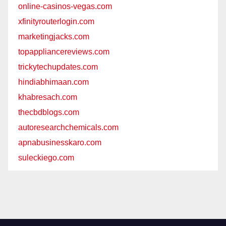
online-casinos-vegas.com
xfinityrouterlogin.com
marketingjacks.com
topappliancereviews.com
trickytechupdates.com
hindiabhimaan.com
khabresach.com
thecbdblogs.com
autoresearchchemicals.com
apnabusinesskaro.com
suleckiego.com