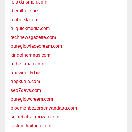
jejakkrismon.com
diemthole.biz
ufabetkk.com
allquickmedia.com
technewsgazette.com
pureglowfacecream.com
kingofherrings.com
mrbetjapan.com
anewentity.biz
appkuala.com
seo7days.com
pureglowcream.com
bloemenbezorgenvandaag.com
secrettohairgrowth.com
tasteofthaitogo.com