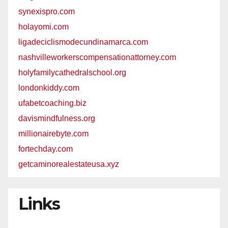
synexispro.com
holayomi.com
ligadeciclismodecundinamarca.com
nashvilleworkerscompensationattorney.com
holyfamilycathedralschool.org
londonkiddy.com
ufabetcoaching.biz
davismindfulness.org
millionairebyte.com
fortechday.com
getcaminorealestateusa.xyz
Links