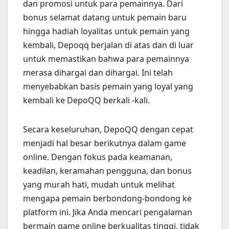
dan promosi untuk para pemainnya. Dari
bonus selamat datang untuk pemain baru
hingga hadiah loyalitas untuk pemain yang
kembali, Depoqq berjalan di atas dan di luar
untuk memastikan bahwa para pemainnya
merasa dihargai dan dihargai. Ini telah
menyebabkan basis pemain yang loyal yang
kembali ke DepoQQ berkali -kali.
Secara keseluruhan, DepoQQ dengan cepat
menjadi hal besar berikutnya dalam game
online. Dengan fokus pada keamanan,
keadilan, keramahan pengguna, dan bonus
yang murah hati, mudah untuk melihat
mengapa pemain berbondong-bondong ke
platform ini. Jika Anda mencari pengalaman
bermain game online berkualitas tinggi, tidak