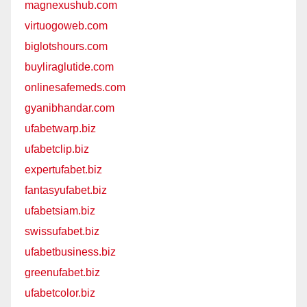
magnexushub.com
virtuogoweb.com
biglotshours.com
buyliraglutide.com
onlinesafemeds.com
gyanibhandar.com
ufabetwarp.biz
ufabetclip.biz
expertufabet.biz
fantasyufabet.biz
ufabetsiam.biz
swissufabet.biz
ufabetbusiness.biz
greenufabet.biz
ufabetcolor.biz