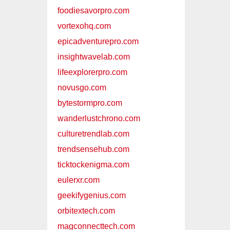
foodiesavorpro.com
vortexohq.com
epicadventurepro.com
insightwavelab.com
lifeexplorerpro.com
novusgo.com
bytestormpro.com
wanderlustchrono.com
culturetrendlab.com
trendsensehub.com
ticktockenigma.com
eulerxr.com
geekifygenius.com
orbitextech.com
magconnecttech.com