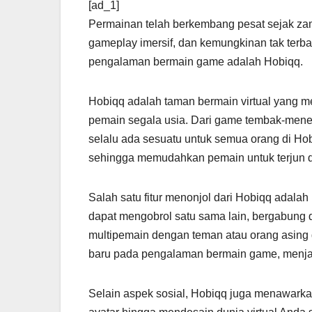
[ad_1]
Permainan telah berkembang pesat sejak za
gameplay imersif, dan kemungkinan tak terb
pengalaman bermain game adalah Hobiqq.
Hobiqq adalah taman bermain virtual yang 
pemain segala usia. Dari game tembak-men
selalu ada sesuatu untuk semua orang di Hobi
sehingga memudahkan pemain untuk terjun 
Salah satu fitur menonjol dari Hobiqq adala
dapat mengobrol satu sama lain, bergabung 
multipemain dengan teman atau orang asing 
baru pada pengalaman bermain game, menja
Selain aspek sosial, Hobiqq juga menawarka