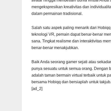
avatar hingga mendesain dunia virtual Anda 
mengekspresikan kreativitas dan individual
dalam permainan tradisional.
Salah satu aspek paling menarik dari Hobiqq
teknologi VR, pemain dapat benar-benar me
sana. Tingkat realisme dan interaktivitas 
benar-benar menakjubkan.
Baik Anda seorang gamer sejati atau sekad
punya sesuatu untuk semua orang. Dengan b
adalah taman bermain virtual terbaik untuk
bersama Hobiqq dan bersiaplah untuk takjub
[ad_2]