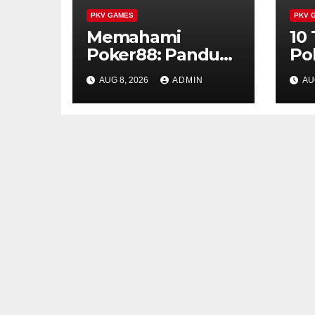
PKV GAMES
PKV 
Memahami
10
Poker88: Panduan
Po
Utama untuk
Pe
AUG 8, 2026
ADMIN
AU
Pemula