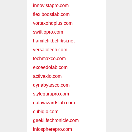
innovistapro.com
flexiboostlab.com
vortexohqplus.com
swiftiopro.com
hamilelikbelirtisi.net
versalotech.com
techmaxco.com
exceedolab.com
activaxio.com
dynabytesco.com
stylegurupro.com
datawizardslab.com
cubiqio.com
geeklifechronicle.com
infospherepro.com