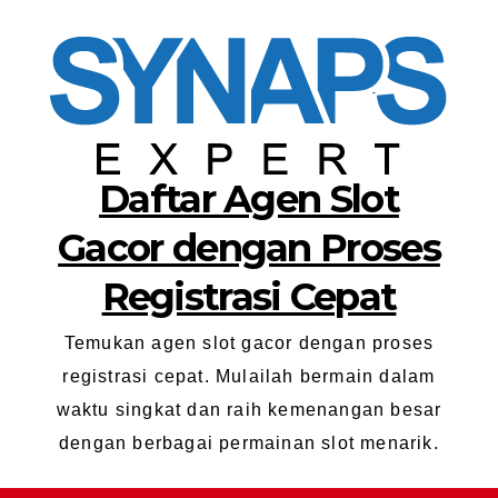
Daftar Agen Slot
Gacor dengan Proses
Registrasi Cepat
Temukan agen slot gacor dengan proses
registrasi cepat. Mulailah bermain dalam
waktu singkat dan raih kemenangan besar
dengan berbagai permainan slot menarik.