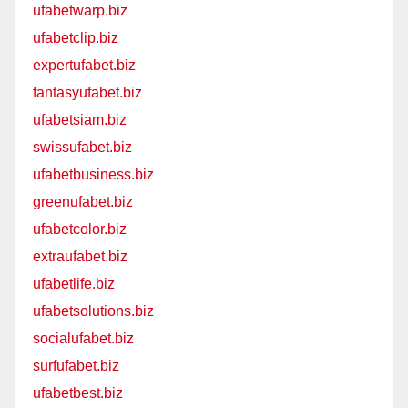
ufabetwarp.biz
ufabetclip.biz
expertufabet.biz
fantasyufabet.biz
ufabetsiam.biz
swissufabet.biz
ufabetbusiness.biz
greenufabet.biz
ufabetcolor.biz
extraufabet.biz
ufabetlife.biz
ufabetsolutions.biz
socialufabet.biz
surfufabet.biz
ufabetbest.biz