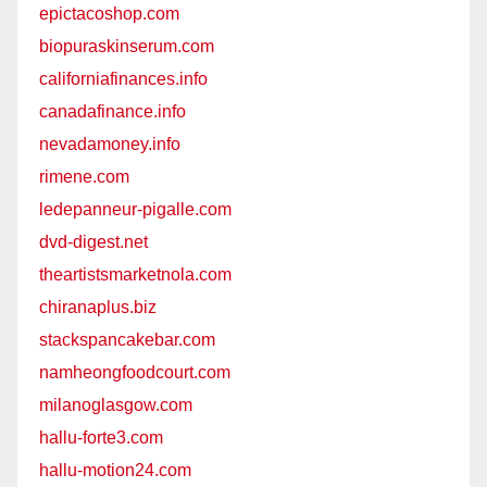
epictacoshop.com
biopuraskinserum.com
californiafinances.info
canadafinance.info
nevadamoney.info
rimene.com
ledepanneur-pigalle.com
dvd-digest.net
theartistsmarketnola.com
chiranaplus.biz
stackspancakebar.com
namheongfoodcourt.com
milanoglasgow.com
hallu-forte3.com
hallu-motion24.com