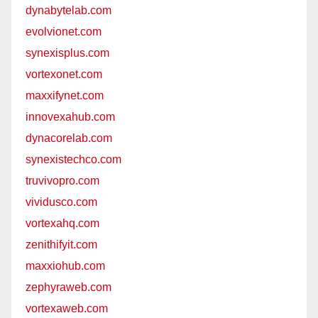
dynabytelab.com
evolvionet.com
synexisplus.com
vortexonet.com
maxxifynet.com
innovexahub.com
dynacorelab.com
synexistechco.com
truvivopro.com
vividusco.com
vortexahq.com
zenithifyit.com
maxxiohub.com
zephyraweb.com
vortexaweb.com