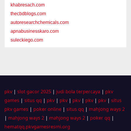
khabresach.com
thecbdblogs.com
autoresearchchemicals.com
apnabusinesskaro.com
suleckiego.com
pkv
|
slot gacor 2025
|
judi bola terpercaya
|
pkv
games
|
situs qq
|
pkv
|
pkv
|
pkv
|
pkv
|
pkv
|
situs
pkv games
|
poker online
|
situs qq
|
mahjong ways 2
|
mahjong ways 2
|
mahjong ways 2
|
poker qq
|
hematqq.pkvgamesresmi.org