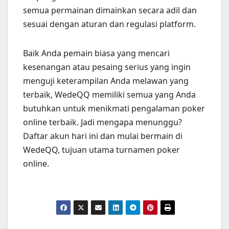
semua permainan dimainkan secara adil dan
sesuai dengan aturan dan regulasi platform.
Baik Anda pemain biasa yang mencari
kesenangan atau pesaing serius yang ingin
menguji keterampilan Anda melawan yang
terbaik, WedeQQ memiliki semua yang Anda
butuhkan untuk menikmati pengalaman poker
online terbaik. Jadi mengapa menunggu?
Daftar akun hari ini dan mulai bermain di
WedeQQ, tujuan utama turnamen poker
online.