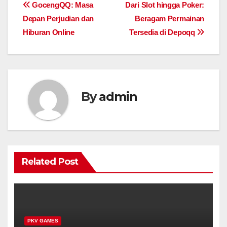
Post
GocengQQ: Masa
Dari Slot hingga Poker:
Depan Perjudian dan
Beragam Permainan
navigation
Hiburan Online
Tersedia di Depoqq
By
admin
Related Post
PKV GAMES