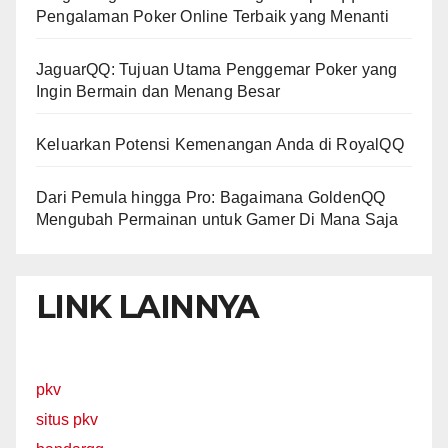
Pengalaman Poker Online Terbaik yang Menanti
JaguarQQ: Tujuan Utama Penggemar Poker yang
Ingin Bermain dan Menang Besar
Keluarkan Potensi Kemenangan Anda di RoyalQQ
Dari Pemula hingga Pro: Bagaimana GoldenQQ
Mengubah Permainan untuk Gamer Di Mana Saja
LINK LAINNYA
pkv
situs pkv