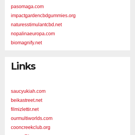
pasomaga.com
impactgardencbdgummies.org
naturesstimulantcbd.net
nopalinaeuropa.com
biomagnify.net
Links
saucyukiah.com
beikastreet.net
filmizlettir.net
ourmultiworlds.com
cooncreekclub.org