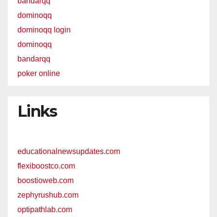
bandarqq
dominoqq
dominoqq login
dominoqq
bandarqq
poker online
Links
educationalnewsupdates.com
flexiboostco.com
boostioweb.com
zephyrushub.com
optipathlab.com