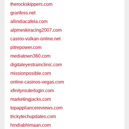
therockskippers.com
granfoss.net
allindiacafela.com
alpineskiracing2007.com
casino-vulkan-online.net
pitrepower.com
mediatown360.com
digitaleyestrainclinic.com
missionposible.com
online-casinos-vegas.com
xfinityrouterlogin.com
marketingjacks.com
topappliancereviews.com
trickytechupdates.com
hindiabhimaan.com