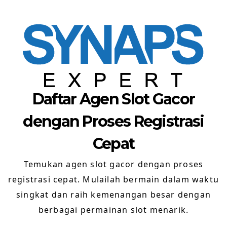
Skip
to
content
Daftar Agen Slot Gacor
dengan Proses Registrasi
Cepat
Temukan agen slot gacor dengan proses
registrasi cepat. Mulailah bermain dalam waktu
singkat dan raih kemenangan besar dengan
berbagai permainan slot menarik.