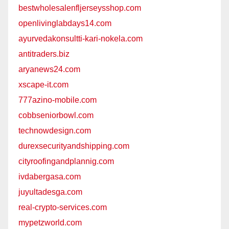
bestwholesalenfljerseysshop.com
openlivinglabdays14.com
ayurvedakonsultti-kari-nokela.com
antitraders.biz
aryanews24.com
xscape-it.com
777azino-mobile.com
cobbseniorbowl.com
technowdesign.com
durexsecurityandshipping.com
cityroofingandplannig.com
ivdabergasa.com
juyultadesga.com
real-crypto-services.com
mypetzworld.com