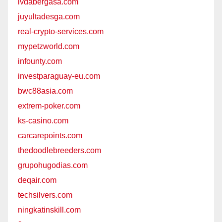
ivdabergasa.com
juyultadesga.com
real-crypto-services.com
mypetzworld.com
infounty.com
investparaguay-eu.com
bwc88asia.com
extrem-poker.com
ks-casino.com
carcarepoints.com
thedoodlebreeders.com
grupohugodias.com
deqair.com
techsilvers.com
ningkatinskill.com