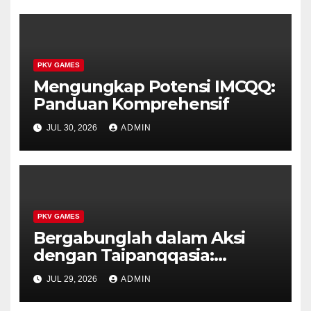
PKV GAMES
Mengungkap Potensi IMCQQ:
Panduan Komprehensif
JUL 30, 2026
ADMIN
PKV GAMES
Bergabunglah dalam Aksi
dengan Taipanqqasia:
Pengalaman Poker Online
JUL 29, 2026
ADMIN
Terbaik yang Menanti