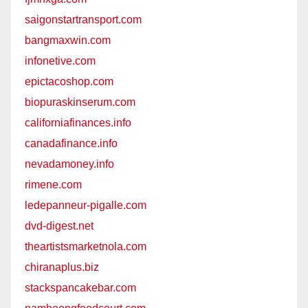
saigonstartransport.com
bangmaxwin.com
infonetive.com
epictacoshop.com
biopuraskinserum.com
californiafinances.info
canadafinance.info
nevadamoney.info
rimene.com
ledepanneur-pigalle.com
dvd-digest.net
theartistsmarketnola.com
chiranaplus.biz
stackspancakebar.com