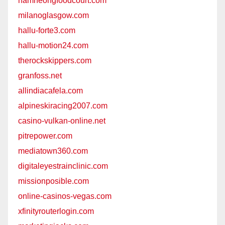
namheongfoodcourt.com
milanoglasgow.com
hallu-forte3.com
hallu-motion24.com
therockskippers.com
granfoss.net
allindiacafela.com
alpineskiracing2007.com
casino-vulkan-online.net
pitrepower.com
mediatown360.com
digitaleyestrainclinic.com
missionposible.com
online-casinos-vegas.com
xfinityrouterlogin.com