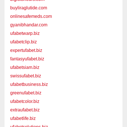
buyliraglutide.com
onlinesafemeds.com
gyanibhandar.com
ufabetwarp.biz
ufabetclip.biz
expertufabet.biz
fantasyufabet.biz
ufabetsiam.biz
swissufabet.biz
ufabetbusiness.biz
greenufabet.biz
ufabetcolor.biz
extraufabet.biz
ufabetlife.biz
ufabetsolutions.biz