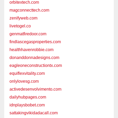
orbitextech.com
magconnecttech.com
zenifyweb.com
livetogel.co
genmatfiredoor.com
findlascegasproperties.com
healthhavenrobbie.com
donanddonnadesigns.com
eagleoneconstructiontx.com
equiflexvitality.com
onlylovesg.com
activedesenvolvimento.com
dailyhubpages.com
idnplaysbobet.com
sattakingvikidadacall.com