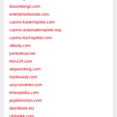
bloombergz.com
enterpriseboosts.com
casino-kartenspiele.com
casino-automatenspiele.org
casino-tischspiele.com
otbody.com
jamestrust.net
trenz24.com
skipworking.com
loizbeauty.com
anyconverter.com
timespedia.com
jejakkrismon.com
diemthole.biz
ufabetkk.com