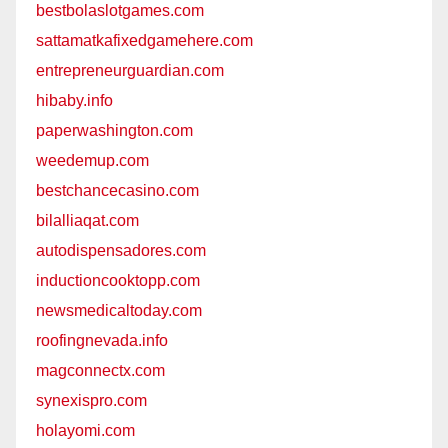
bestbolaslotgames.com
sattamatkafixedgamehere.com
entrepreneurguardian.com
hibaby.info
paperwashington.com
weedemup.com
bestchancecasino.com
bilalliaqat.com
autodispensadores.com
inductioncooktopp.com
newsmedicaltoday.com
roofingnevada.info
magconnectx.com
synexispro.com
holayomi.com