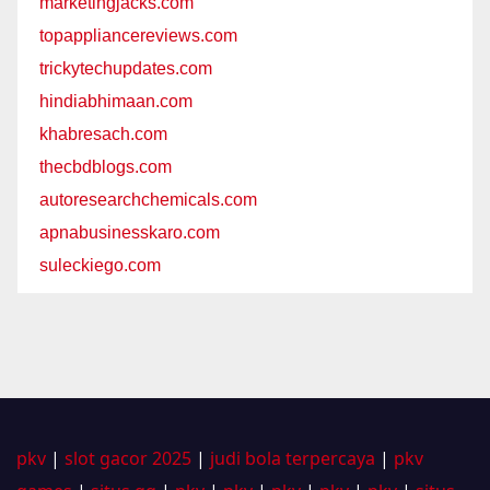
marketingjacks.com
topappliancereviews.com
trickytechupdates.com
hindiabhimaan.com
khabresach.com
thecbdblogs.com
autoresearchchemicals.com
apnabusinesskaro.com
suleckiego.com
pkv
|
slot gacor 2025
|
judi bola terpercaya
|
pkv