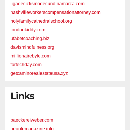
ligadeciclismodecundinamarca.com
nashvilleworkerscompensationattorney.com
holyfamilycathedralschool.org
londonkiddy.com
ufabetcoaching.biz
davismindfulness.org
millionairebyte.com
fortechday.com
getcaminorealestateusa.xyz
Links
baeckereiweber.com
peoplemagazine.info