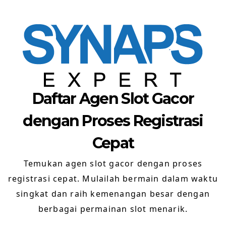
Skip
to
content
Daftar Agen Slot Gacor
dengan Proses Registrasi
Cepat
Temukan agen slot gacor dengan proses
registrasi cepat. Mulailah bermain dalam waktu
singkat dan raih kemenangan besar dengan
berbagai permainan slot menarik.