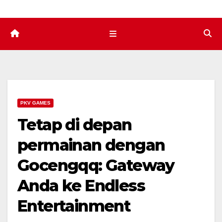
PKV GAMES
Tetap di depan
permainan dengan
Gocengqq: Gateway
Anda ke Endless
Entertainment