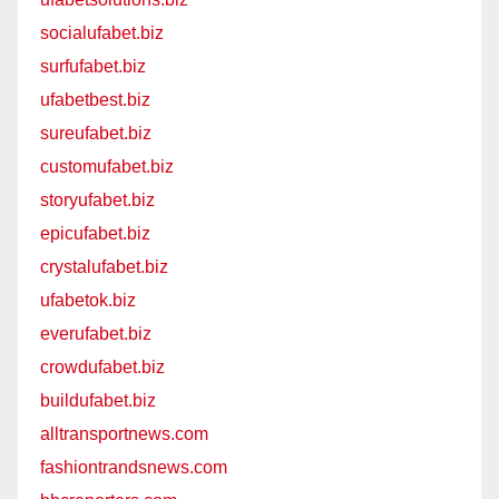
socialufabet.biz
surfufabet.biz
ufabetbest.biz
sureufabet.biz
customufabet.biz
storyufabet.biz
epicufabet.biz
crystalufabet.biz
ufabetok.biz
everufabet.biz
crowdufabet.biz
buildufabet.biz
alltransportnews.com
fashiontrandsnews.com