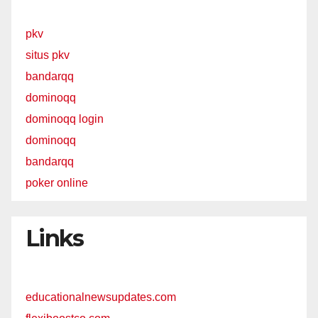
pkv
situs pkv
bandarqq
dominoqq
dominoqq login
dominoqq
bandarqq
poker online
Links
educationalnewsupdates.com