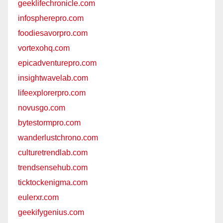
geeklifechronicle.com
infospherepro.com
foodiesavorpro.com
vortexohq.com
epicadventurepro.com
insightwavelab.com
lifeexplorerpro.com
novusgo.com
bytestormpro.com
wanderlustchrono.com
culturetrendlab.com
trendsensehub.com
ticktockenigma.com
eulerxr.com
geekifygenius.com