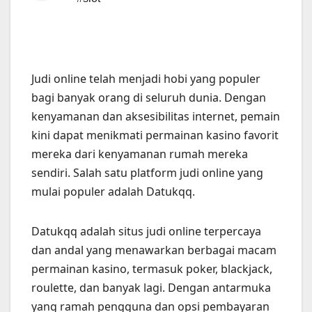
Judi online telah menjadi hobi yang populer
bagi banyak orang di seluruh dunia. Dengan
kenyamanan dan aksesibilitas internet, pemain
kini dapat menikmati permainan kasino favorit
mereka dari kenyamanan rumah mereka
sendiri. Salah satu platform judi online yang
mulai populer adalah Datukqq.
Datukqq adalah situs judi online terpercaya
dan andal yang menawarkan berbagai macam
permainan kasino, termasuk poker, blackjack,
roulette, dan banyak lagi. Dengan antarmuka
yang ramah pengguna dan opsi pembayaran