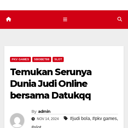
PKV GAMES
SBOBET88
SLOT
Temukan Serunya
Dunia Judi Online
bersama Datukqq
By
admin
#judi bola
,
#pkv games
,
NOV 14, 2024
#slot