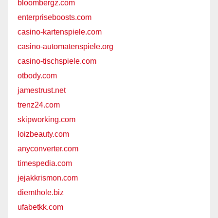
bloombergz.com
enterpriseboosts.com
casino-kartenspiele.com
casino-automatenspiele.org
casino-tischspiele.com
otbody.com
jamestrust.net
trenz24.com
skipworking.com
loizbeauty.com
anyconverter.com
timespedia.com
jejakkrismon.com
diemthole.biz
ufabetkk.com