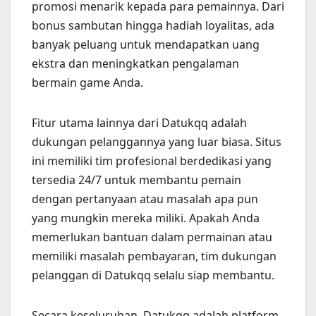
promosi menarik kepada para pemainnya. Dari
bonus sambutan hingga hadiah loyalitas, ada
banyak peluang untuk mendapatkan uang
ekstra dan meningkatkan pengalaman
bermain game Anda.
Fitur utama lainnya dari Datukqq adalah
dukungan pelanggannya yang luar biasa. Situs
ini memiliki tim profesional berdedikasi yang
tersedia 24/7 untuk membantu pemain
dengan pertanyaan atau masalah apa pun
yang mungkin mereka miliki. Apakah Anda
memerlukan bantuan dalam permainan atau
memiliki masalah pembayaran, tim dukungan
pelanggan di Datukqq selalu siap membantu.
Secara keseluruhan, Datukqq adalah platform