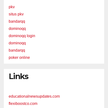
pkv
situs pkv
bandarqq
dominoqq
dominoqq login
dominoqq
bandarqq
poker online
Links
educationalnewsupdates.com
flexiboostco.com