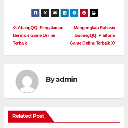
Post
AbangQQ: Pengalaman
Mengungkap Rahasia
Bermain Game Online
GocengQQ: Platform
navigation
Terbaik
Game Online Terbaik
By
admin
Related Post