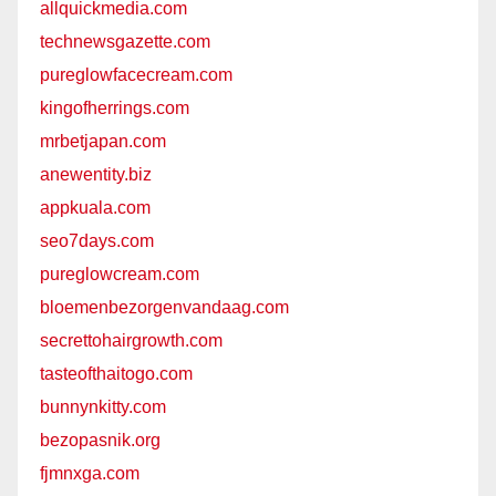
allquickmedia.com
technewsgazette.com
pureglowfacecream.com
kingofherrings.com
mrbetjapan.com
anewentity.biz
appkuala.com
seo7days.com
pureglowcream.com
bloemenbezorgenvandaag.com
secrettohairgrowth.com
tasteofthaitogo.com
bunnynkitty.com
bezopasnik.org
fjmnxga.com