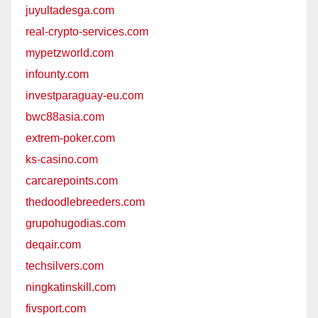
juyultadesga.com
real-crypto-services.com
mypetzworld.com
infounty.com
investparaguay-eu.com
bwc88asia.com
extrem-poker.com
ks-casino.com
carcarepoints.com
thedoodlebreeders.com
grupohugodias.com
deqair.com
techsilvers.com
ningkatinskill.com
fivsport.com