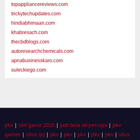
topappliancereviews.com
trickytechupdates.com
hindiabhimaan.com
khabresach.com
thecbdblogs.com
autoresearchchemicals.com
apnabusinesskaro.com
suleckiego.com
pkv
|
slot gacor 2025
|
judi bola terpercaya
|
pkv
games
|
situs qq
|
pkv
|
pkv
|
pkv
|
pkv
|
pkv
|
situs