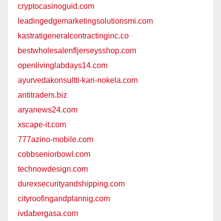
cryptocasinoguid.com
leadingedgemarketingsolutionsmi.com
kastratigeneralcontractinginc.co
bestwholesalenfljerseysshop.com
openlivinglabdays14.com
ayurvedakonsultti-kari-nokela.com
antitraders.biz
aryanews24.com
xscape-it.com
777azino-mobile.com
cobbseniorbowl.com
technowdesign.com
durexsecurityandshipping.com
cityroofingandplannig.com
ivdabergasa.com