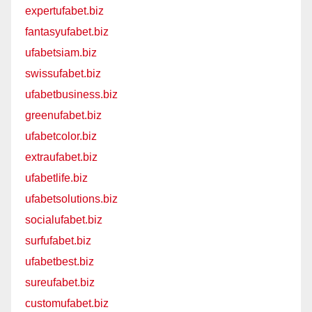
expertufabet.biz
fantasyufabet.biz
ufabetsiam.biz
swissufabet.biz
ufabetbusiness.biz
greenufabet.biz
ufabetcolor.biz
extraufabet.biz
ufabetlife.biz
ufabetsolutions.biz
socialufabet.biz
surfufabet.biz
ufabetbest.biz
sureufabet.biz
customufabet.biz