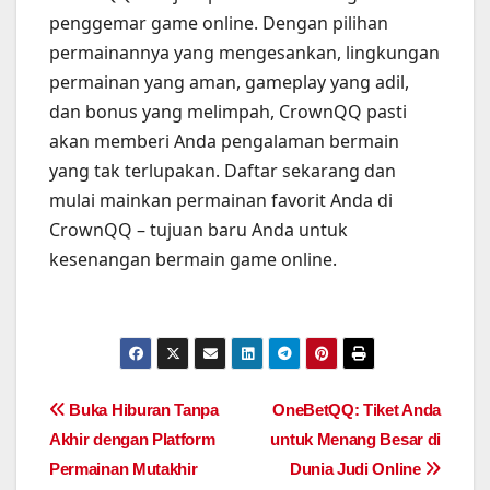
penggemar game online. Dengan pilihan
permainannya yang mengesankan, lingkungan
permainan yang aman, gameplay yang adil,
dan bonus yang melimpah, CrownQQ pasti
akan memberi Anda pengalaman bermain
yang tak terlupakan. Daftar sekarang dan
mulai mainkan permainan favorit Anda di
CrownQQ – tujuan baru Anda untuk
kesenangan bermain game online.
Post
Buka Hiburan Tanpa
OneBetQQ: Tiket Anda
Akhir dengan Platform
untuk Menang Besar di
navigation
Permainan Mutakhir
Dunia Judi Online