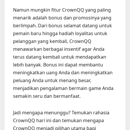
Namun mungkin fitur CrownQQ yang paling
menarik adalah bonus dan promosinya yang
berlimpah. Dari bonus selamat datang untuk
pemain baru hingga hadiah loyalitas untuk
pelanggan yang kembali, CrownQQ
menawarkan berbagai insentif agar Anda
terus datang kembali untuk mendapatkan
lebih banyak. Bonus ini dapat membantu
meningkatkan uang Anda dan meningkatkan
peluang Anda untuk menang besar,
menjadikan pengalaman bermain game Anda
semakin seru dan bermanfaat.
Jadi mengapa menunggu? Temukan rahasia
CrownQQ hari ini dan temukan mengapa
CrownQQ menjadi pilihan utama bagi