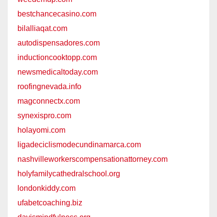
bestchancecasino.com
bilalliaqat.com
autodispensadores.com
inductioncooktopp.com
newsmedicaltoday.com
roofingnevada.info
magconnectx.com
synexispro.com
holayomi.com
ligadeciclismodecundinamarca.com
nashvilleworkerscompensationattorney.com
holyfamilycathedralschool.org
londonkiddy.com
ufabetcoaching.biz