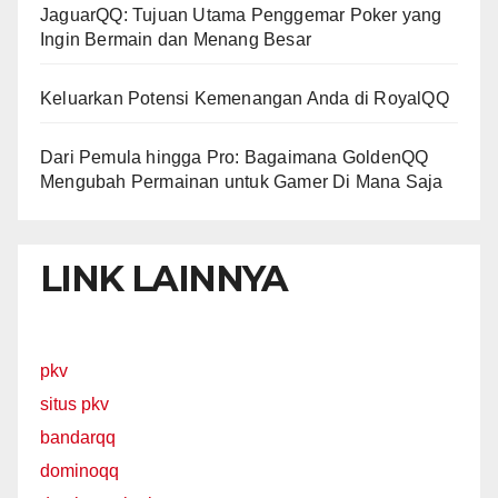
JaguarQQ: Tujuan Utama Penggemar Poker yang
Ingin Bermain dan Menang Besar
Keluarkan Potensi Kemenangan Anda di RoyalQQ
Dari Pemula hingga Pro: Bagaimana GoldenQQ
Mengubah Permainan untuk Gamer Di Mana Saja
LINK LAINNYA
pkv
situs pkv
bandarqq
dominoqq