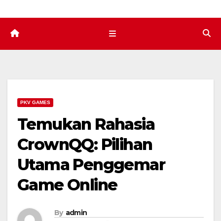
PKV GAMES
Temukan Rahasia
CrownQQ: Pilihan
Utama Penggemar
Game Online
By
admin