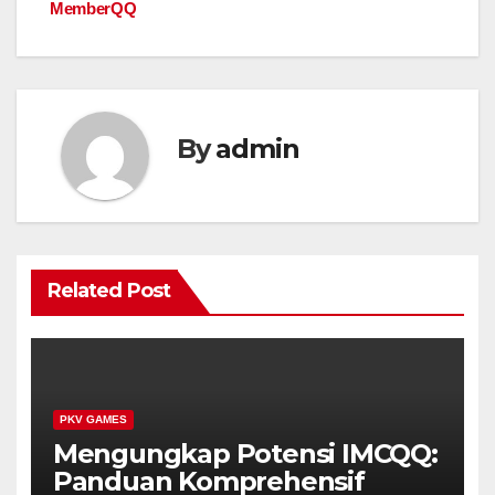
MemberQQ
By
admin
Related Post
PKV GAMES
Mengungkap Potensi IMCQQ:
Panduan Komprehensif