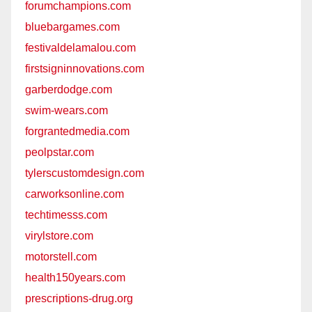
forumchampions.com
bluebargames.com
festivaldelamalou.com
firstsigninnovations.com
garberdodge.com
swim-wears.com
forgrantedmedia.com
peolpstar.com
tylerscustomdesign.com
carworksonline.com
techtimesss.com
virylstore.com
motorstell.com
health150years.com
prescriptions-drug.org