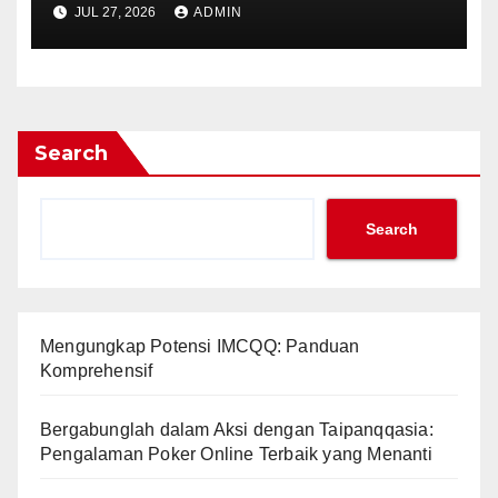
Bermain dan Menang Besar
JUL 27, 2026
ADMIN
Search
Search
Mengungkap Potensi IMCQQ: Panduan
Komprehensif
Bergabunglah dalam Aksi dengan Taipanqqasia:
Pengalaman Poker Online Terbaik yang Menanti