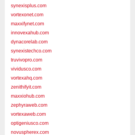
synexisplus.com
vortexonet.com
maxxifynet.com
innovexahub.com
dynacorelab.com
synexistechco.com
truvivopro.com
vividusco.com
vortexahq.com
zenithifyit.com
maxxiohub.com
zephyraweb.com
vortexaweb.com
optigeniusco.com
novuspherex.com