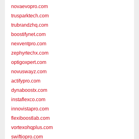
novaevopro.com
trusparktech.com
trubrandzhq.com
boostifynet.com
nexventpro.com
zephyrtechx.com
optigoxpert.com
novuswayz.com
actifypro.com
dynaboostx.com
instaflexco.com
innovistapro.com
flexiboostlab.com
vortexohqplus.com
swiftiopro.com