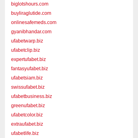
biglotshours.com
buyliraglutide.com
onlinesafemeds.com
gyanibhandar.com
ufabetwarp.biz
ufabetclip.biz
expertufabet.biz
fantasyufabet.biz
ufabetsiam.biz
swissufabet.biz
ufabetbusiness.biz
greenufabet.biz
ufabetcolor.biz
extraufabet.biz
ufabetlife.biz