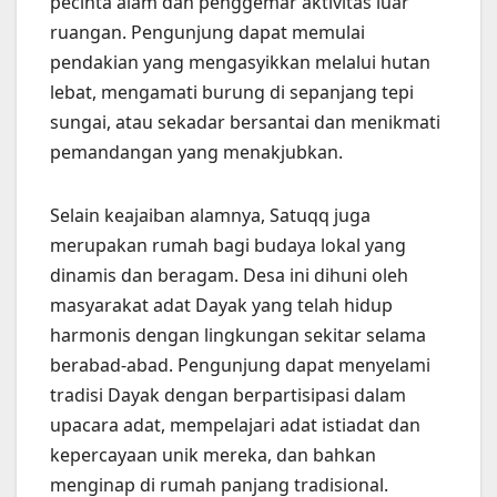
pecinta alam dan penggemar aktivitas luar
ruangan. Pengunjung dapat memulai
pendakian yang mengasyikkan melalui hutan
lebat, mengamati burung di sepanjang tepi
sungai, atau sekadar bersantai dan menikmati
pemandangan yang menakjubkan.
Selain keajaiban alamnya, Satuqq juga
merupakan rumah bagi budaya lokal yang
dinamis dan beragam. Desa ini dihuni oleh
masyarakat adat Dayak yang telah hidup
harmonis dengan lingkungan sekitar selama
berabad-abad. Pengunjung dapat menyelami
tradisi Dayak dengan berpartisipasi dalam
upacara adat, mempelajari adat istiadat dan
kepercayaan unik mereka, dan bahkan
menginap di rumah panjang tradisional.