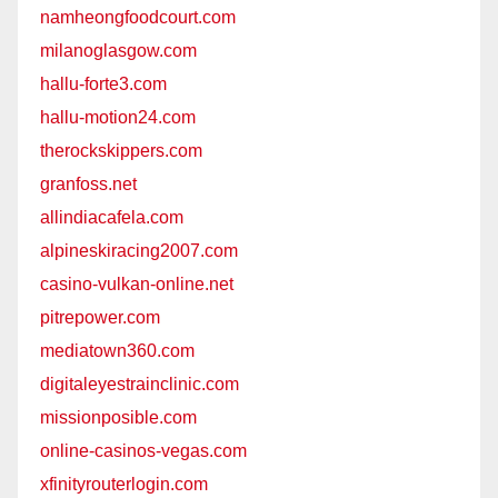
namheongfoodcourt.com
milanoglasgow.com
hallu-forte3.com
hallu-motion24.com
therockskippers.com
granfoss.net
allindiacafela.com
alpineskiracing2007.com
casino-vulkan-online.net
pitrepower.com
mediatown360.com
digitaleyestrainclinic.com
missionposible.com
online-casinos-vegas.com
xfinityrouterlogin.com