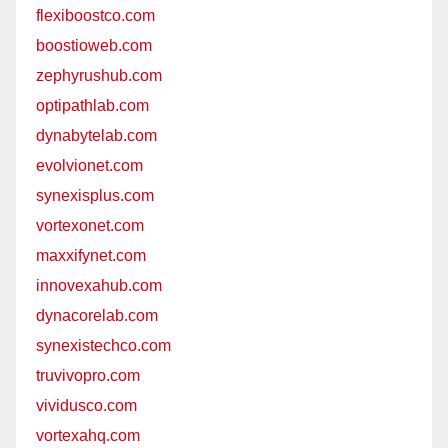
flexiboostco.com
boostioweb.com
zephyrushub.com
optipathlab.com
dynabytelab.com
evolvionet.com
synexisplus.com
vortexonet.com
maxxifynet.com
innovexahub.com
dynacorelab.com
synexistechco.com
truvivopro.com
vividusco.com
vortexahq.com