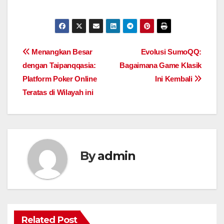
Post
Menangkan Besar
Evolusi SumoQQ:
dengan Taipanqqasia:
Bagaimana Game Klasik
navigation
Platform Poker Online
Ini Kembali
Teratas di Wilayah ini
By
admin
Related Post