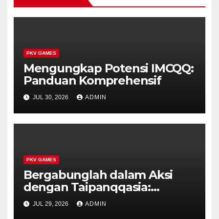
PKV GAMES
Mengungkap Potensi IMCQQ:
Panduan Komprehensif
JUL 30, 2026
ADMIN
PKV GAMES
Bergabunglah dalam Aksi
dengan Taipanqqasia:
Pengalaman Poker Online
JUL 29, 2026
ADMIN
Terbaik yang Menanti