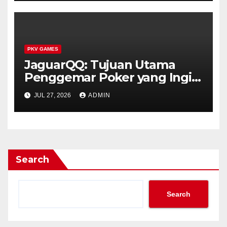
PKV GAMES
JaguarQQ: Tujuan Utama
Penggemar Poker yang Ingin
Bermain dan Menang Besar
JUL 27, 2026
ADMIN
Search
Search