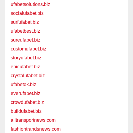
ufabetsolutions.biz
socialufabet.biz
surfufabet.biz
ufabetbest.biz
sureufabet.biz
customufabet.biz
storyufabet.biz
epicufabet.biz
crystalufabet.biz
ufabetok.biz
everufabet.biz
crowdufabet.biz
buildufabet.biz
alltransportnews.com
fashiontrandsnews.com