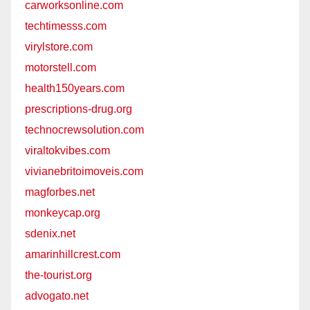
carworksonline.com
techtimesss.com
virylstore.com
motorstell.com
health150years.com
prescriptions-drug.org
technocrewsolution.com
viraltokvibes.com
vivianebritoimoveis.com
magforbes.net
monkeycap.org
sdenix.net
amarinhillcrest.com
the-tourist.org
advogato.net