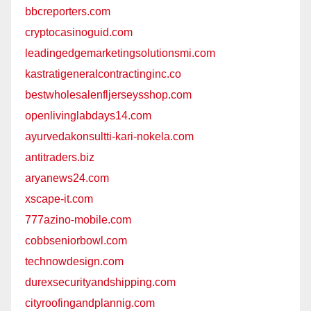
bbcreporters.com
cryptocasinoguid.com
leadingedgemarketingsolutionsmi.com
kastratigeneralcontractinginc.co
bestwholesalenfljerseysshop.com
openlivinglabdays14.com
ayurvedakonsultti-kari-nokela.com
antitraders.biz
aryanews24.com
xscape-it.com
777azino-mobile.com
cobbseniorbowl.com
technowdesign.com
durexsecurityandshipping.com
cityroofingandplannig.com