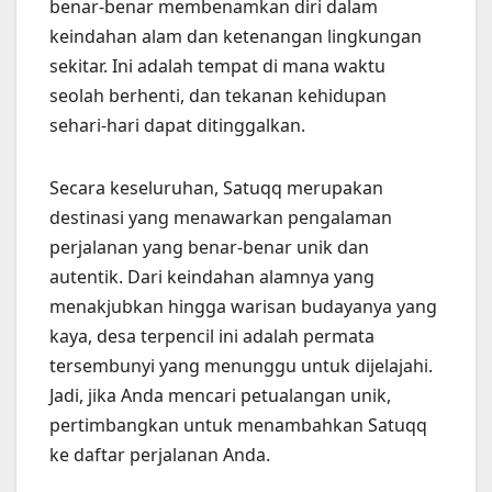
benar-benar membenamkan diri dalam
keindahan alam dan ketenangan lingkungan
sekitar. Ini adalah tempat di mana waktu
seolah berhenti, dan tekanan kehidupan
sehari-hari dapat ditinggalkan.
Secara keseluruhan, Satuqq merupakan
destinasi yang menawarkan pengalaman
perjalanan yang benar-benar unik dan
autentik. Dari keindahan alamnya yang
menakjubkan hingga warisan budayanya yang
kaya, desa terpencil ini adalah permata
tersembunyi yang menunggu untuk dijelajahi.
Jadi, jika Anda mencari petualangan unik,
pertimbangkan untuk menambahkan Satuqq
ke daftar perjalanan Anda.