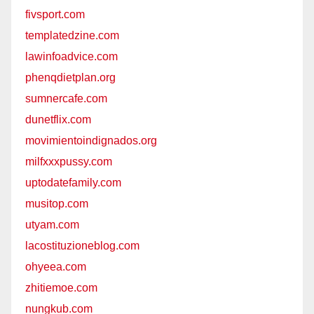
fivsport.com
templatedzine.com
lawinfoadvice.com
phenqdietplan.org
sumnercafe.com
dunetflix.com
movimientoindignados.org
milfxxxpussy.com
uptodatefamily.com
musitop.com
utyam.com
lacostituzioneblog.com
ohyeea.com
zhitiemoe.com
nungkub.com