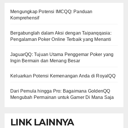
Mengungkap Potensi IMCQQ: Panduan
Komprehensif
Bergabunglah dalam Aksi dengan Taipanqqasia:
Pengalaman Poker Online Terbaik yang Menanti
JaguarQQ: Tujuan Utama Penggemar Poker yang
Ingin Bermain dan Menang Besar
Keluarkan Potensi Kemenangan Anda di RoyalQQ
Dari Pemula hingga Pro: Bagaimana GoldenQQ
Mengubah Permainan untuk Gamer Di Mana Saja
LINK LAINNYA