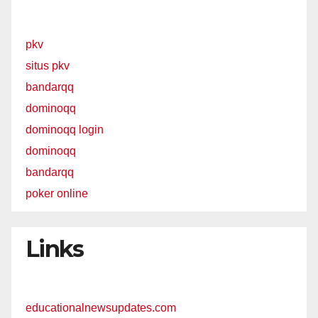
pkv
situs pkv
bandarqq
dominoqq
dominoqq login
dominoqq
bandarqq
poker online
Links
educationalnewsupdates.com