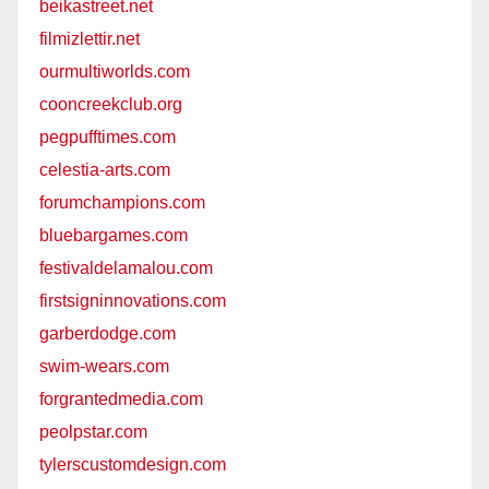
beikastreet.net
filmizlettir.net
ourmultiworlds.com
cooncreekclub.org
pegpufftimes.com
celestia-arts.com
forumchampions.com
bluebargames.com
festivaldelamalou.com
firstsigninnovations.com
garberdodge.com
swim-wears.com
forgrantedmedia.com
peolpstar.com
tylerscustomdesign.com