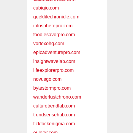
cubiqio.com
geeklifechronicle.com
infospherepro.com
foodiesavorpro.com
vortexohq.com
epicadventurepro.com
insightwavelab.com
lifeexplorerpro.com
novusgo.com
bytestormpro.com
wanderlustchrono.com
culturetrendlab.com
trendsensehub.com
ticktockenigma.com
eulerxr.com