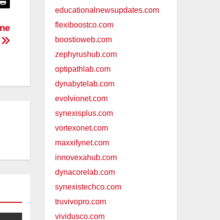
educationalnewsupdates.com
flexiboostco.com
ine
boostioweb.com
q
zephyrushub.com
optipathlab.com
dynabytelab.com
evolvionet.com
synexisplus.com
vortexonet.com
maxxifynet.com
innovexahub.com
dynacorelab.com
synexistechco.com
truvivopro.com
vividusco.com