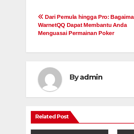
Post
Dari Pemula hingga Pro: Bagaim
WarnetQQ Dapat Membantu Anda
navigation
Menguasai Permainan Poker
By
admin
Related Post