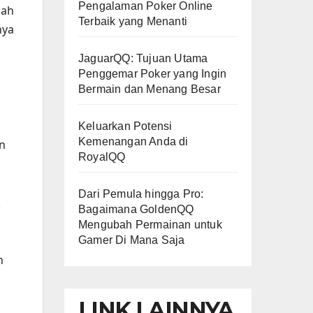
Pengalaman Poker Online
lah
Terbaik yang Menanti
nya
JaguarQQ: Tujuan Utama
Penggemar Poker yang Ingin
Bermain dan Menang Besar
Keluarkan Potensi
Kemenangan Anda di
un
RoyalQQ
Dari Pemula hingga Pro:
.
Bagaimana GoldenQQ
Mengubah Permainan untuk
Gamer Di Mana Saja
n
LINK LAINNYA