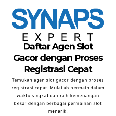
Daftar Agen Slot
Gacor dengan Proses
Registrasi Cepat
Temukan agen slot gacor dengan proses
registrasi cepat. Mulailah bermain dalam
waktu singkat dan raih kemenangan
besar dengan berbagai permainan slot
menarik.