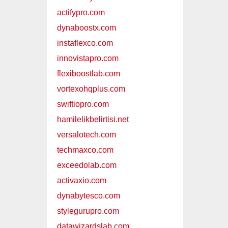
actifypro.com
dynaboostx.com
instaflexco.com
innovistapro.com
flexiboostlab.com
vortexohqplus.com
swiftiopro.com
hamilelikbelirtisi.net
versalotech.com
techmaxco.com
exceedolab.com
activaxio.com
dynabytesco.com
stylegurupro.com
datawizardslab.com