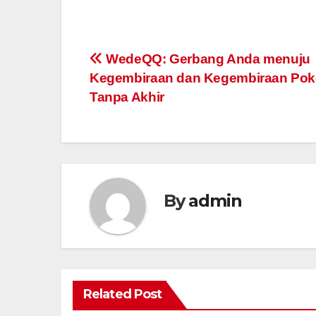
Post
WedeQQ: Gerbang Anda menuju
Kegembiraan dan Kegembiraan Pok
navigation
Tanpa Akhir
By
admin
Related Post