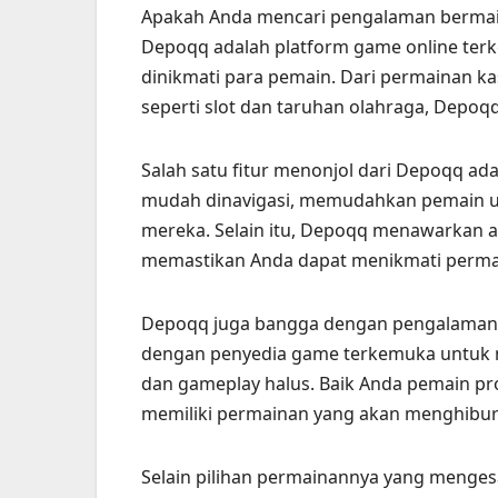
Apakah Anda mencari pengalaman bermain
Depoqq adalah platform game online te
dinikmati para pemain. Dari permainan kas
seperti slot dan taruhan olahraga, Depoq
Salah satu fitur menonjol dari Depoqq a
mudah dinavigasi, memudahkan pemain u
mereka. Selain itu, Depoqq menawarkan ap
memastikan Anda dapat menikmati permain
Depoqq juga bangga dengan pengalaman be
dengan penyedia game terkemuka untuk
dan gameplay halus. Baik Anda pemain pr
memiliki permainan yang akan menghibur
Selain pilihan permainannya yang menge