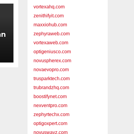
vortexahq.com
zenithifyit.com
maxxiohub.com
an
zephyraweb.com
vortexaweb.com
er
optigeniusco.com
novuspherex.com
novaevopro.com
trusparktech.com
trubrandzhq.com
boostifynet.com
nexventpro.com
zephyrtechx.com
optigoxpert.com
novuswayz.com