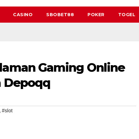
CASINO
SBOBET88
POKER
TOGEL
laman Gaming Online
n Depoqq
,
#slot