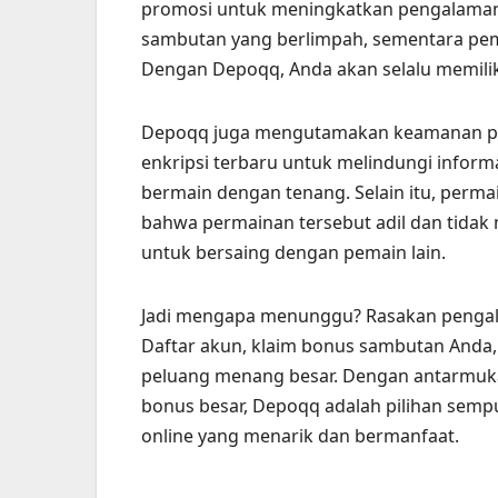
promosi untuk meningkatkan pengalaman
sambutan yang berlimpah, sementara pem
Dengan Depoqq, Anda akan selalu memiliki
Depoqq juga mengutamakan keamanan pema
enkripsi terbaru untuk melindungi infor
bermain dengan tenang. Selain itu, perm
bahwa permainan tersebut adil dan tida
untuk bersaing dengan pemain lain.
Jadi mengapa menunggu? Rasakan pengala
Daftar akun, klaim bonus sambutan Anda
peluang menang besar. Dengan antarmuka
bonus besar, Depoqq adalah pilihan sem
online yang menarik dan bermanfaat.