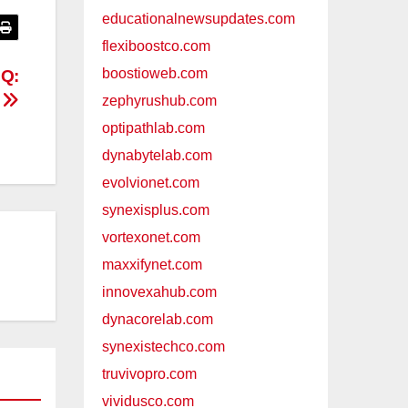
educationalnewsupdates.com
flexiboostco.com
boostioweb.com
QQ:
r
zephyrushub.com
optipathlab.com
dynabytelab.com
evolvionet.com
synexisplus.com
vortexonet.com
maxxifynet.com
innovexahub.com
dynacorelab.com
synexistechco.com
truvivopro.com
vividusco.com