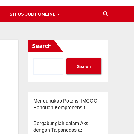
SITUS JUDI ONLINE
Search
Search
Mengungkap Potensi IMCQQ:
Panduan Komprehensif
Bergabunglah dalam Aksi
dengan Taipanqqasia: