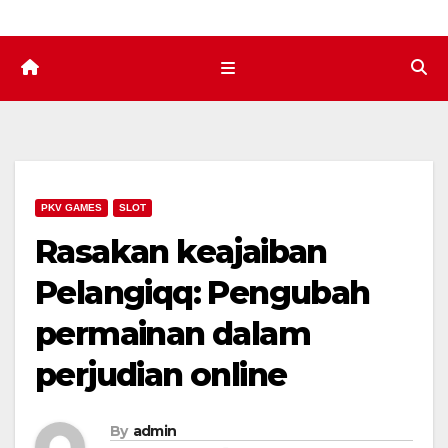
PKV GAMES
SLOT
Rasakan keajaiban
Pelangiqq: Pengubah
permainan dalam
perjudian online
By
admin