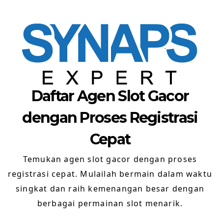
Skip
to
content
Daftar Agen Slot Gacor
dengan Proses Registrasi
Cepat
Temukan agen slot gacor dengan proses
registrasi cepat. Mulailah bermain dalam waktu
singkat dan raih kemenangan besar dengan
berbagai permainan slot menarik.