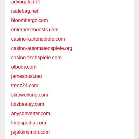
advogato.net
isafebag.net
bloombergz.com
enterpriseboosts.com
casino-kartenspiele.com
casino-automatenspiele.org
casino-tischspiele.com
otbody.com
jamestrust.net
trenz24.com
skipworking.com
loizbeauty.com
anyconverter.com
timespedia.com
jejakkrismon.com