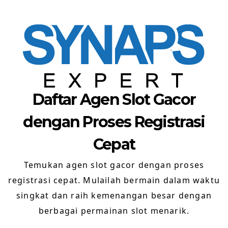
Skip
to
content
Daftar Agen Slot Gacor
dengan Proses Registrasi
Cepat
Temukan agen slot gacor dengan proses
registrasi cepat. Mulailah bermain dalam waktu
singkat dan raih kemenangan besar dengan
berbagai permainan slot menarik.