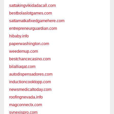
sattakingvikidadacall.com
bestbolaslotgames.com
sattamatkafixedgamehere.com
entrepreneurguardian.com
hibaby.info
paperwashington.com
weedemup.com
bestchancecasino.com
bilalliaqat.com
autodispensadores.com
inductioncooktopp.com
newsmedicaltoday.com
roofingnevada.info
magconnectx.com
synexispro.com