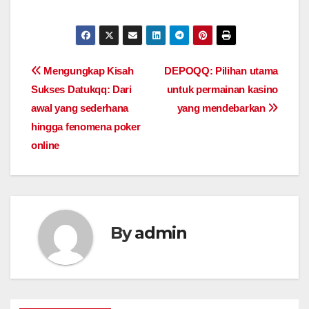
Post
Mengungkap Kisah
DEPOQQ: Pilihan utama
Sukses Datukqq: Dari
untuk permainan kasino
navigation
awal yang sederhana
yang mendebarkan
hingga fenomena poker
online
By
admin