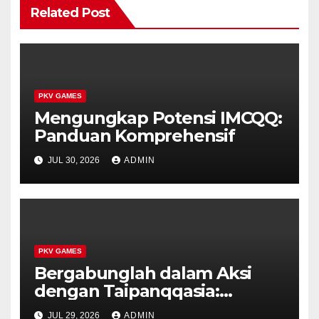
Related Post
PKV GAMES
Mengungkap Potensi IMCQQ:
Panduan Komprehensif
JUL 30, 2026
ADMIN
PKV GAMES
Bergabunglah dalam Aksi
dengan Taipanqqasia:
Pengalaman Poker Online
JUL 29, 2026
ADMIN