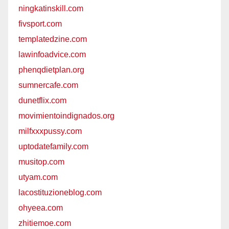
ningkatinskill.com
fivsport.com
templatedzine.com
lawinfoadvice.com
phenqdietplan.org
sumnercafe.com
dunetflix.com
movimientoindignados.org
milfxxxpussy.com
uptodatefamily.com
musitop.com
utyam.com
lacostituzioneblog.com
ohyeea.com
zhitiemoe.com