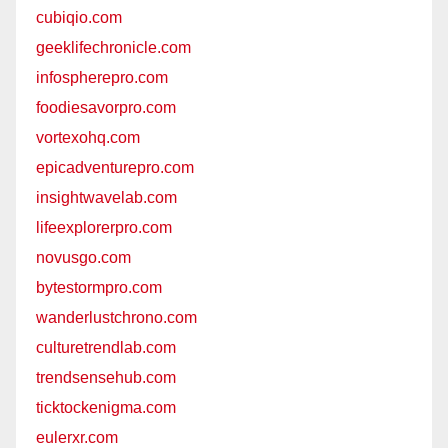
cubiqio.com
geeklifechronicle.com
infospherepro.com
foodiesavorpro.com
vortexohq.com
epicadventurepro.com
insightwavelab.com
lifeexplorerpro.com
novusgo.com
bytestormpro.com
wanderlustchrono.com
culturetrendlab.com
trendsensehub.com
ticktockenigma.com
eulerxr.com