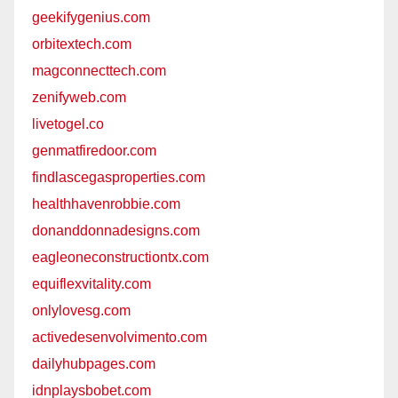
geekifygenius.com
orbitextech.com
magconnecttech.com
zenifyweb.com
livetogel.co
genmatfiredoor.com
findlascegasproperties.com
healthhavenrobbie.com
donanddonnadesigns.com
eagleoneconstructiontx.com
equiflexvitality.com
onlylovesg.com
activedesenvolvimento.com
dailyhubpages.com
idnplaysbobet.com