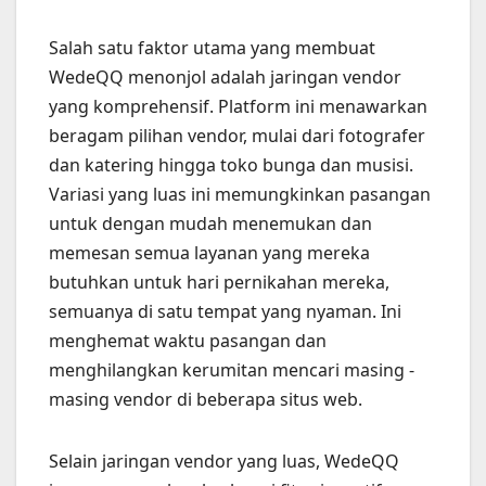
Salah satu faktor utama yang membuat
WedeQQ menonjol adalah jaringan vendor
yang komprehensif. Platform ini menawarkan
beragam pilihan vendor, mulai dari fotografer
dan katering hingga toko bunga dan musisi.
Variasi yang luas ini memungkinkan pasangan
untuk dengan mudah menemukan dan
memesan semua layanan yang mereka
butuhkan untuk hari pernikahan mereka,
semuanya di satu tempat yang nyaman. Ini
menghemat waktu pasangan dan
menghilangkan kerumitan mencari masing -
masing vendor di beberapa situs web.
Selain jaringan vendor yang luas, WedeQQ