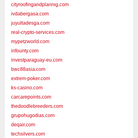
cityroofingandplannig.com
ivdabergasa.com
juyultadesga.com
real-crypto-services.com
mypetzworld.com
infounty.com
investparaguay-eu.com
bwc88asia.com
extrem-poker.com
ks-casino.com
carcarepoints.com
thedoodlebreeders.com
grupohugodias.com
deqair.com
techsilvers.com