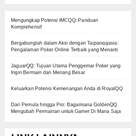
Mengungkap Potensi IMCQQ: Panduan
Komprehensif
Bergabunglah dalam Aksi dengan Taipanqqasia:
Pengalaman Poker Online Terbaik yang Menanti
JaguarQQ: Tujuan Utama Penggemar Poker yang
Ingin Bermain dan Menang Besar
Keluarkan Potensi Kemenangan Anda di RoyalQQ
Dari Pemula hingga Pro: Bagaimana GoldenQQ
Mengubah Permainan untuk Gamer Di Mana Saja