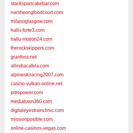
stackspancakebar.com
namheongfoodcourt.com
milanoglasgow.com
hallu-forte3.com
hallu-motion24.com
therockskippers.com
granfoss.net
allindiacafela.com
alpineskiracing2007.com
casino-vulkan-online.net
pitrepower.com
mediatown360.com
digitaleyestrainclinic.com
missionposible.com
online-casinos-vegas.com