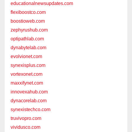
educationalnewsupdates.com
flexiboostco.com
boostioweb.com
zephyrushub.com
optipathlab.com
dynabytelab.com
evolvionet.com
synexisplus.com
vortexonet.com
maxxifynet.com
innovexahub.com
dynacorelab.com
synexistechco.com
truvivopro.com
vividusco.com