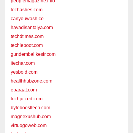
peoplemagazine.info
techashes.com
canyouwash.co
havadisantalya.com
techdtimes.com
techieboot.com
gundembalikesir.com
itechar.com
yesbold.com
healthhubzone.com
ebaraat.com
techjuiced.com
byteboosttech.com
magnexushub.com
virtuogoweb.com