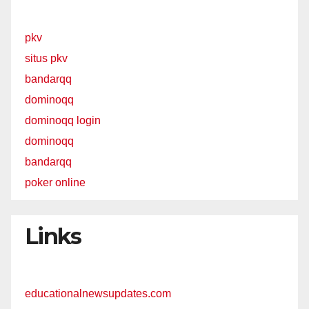
pkv
situs pkv
bandarqq
dominoqq
dominoqq login
dominoqq
bandarqq
poker online
Links
educationalnewsupdates.com