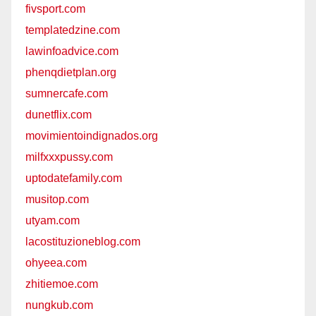
fivsport.com
templatedzine.com
lawinfoadvice.com
phenqdietplan.org
sumnercafe.com
dunetflix.com
movimientoindignados.org
milfxxxpussy.com
uptodatefamily.com
musitop.com
utyam.com
lacostituzioneblog.com
ohyeea.com
zhitiemoe.com
nungkub.com