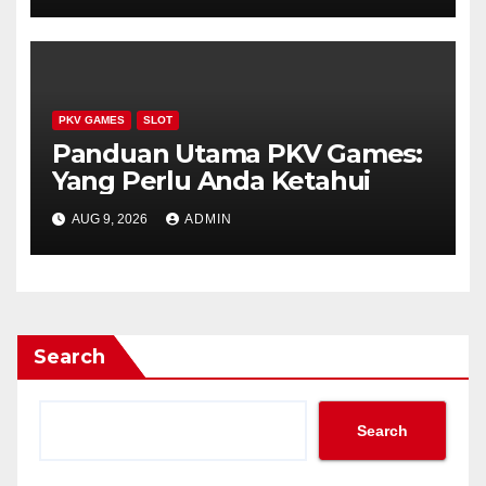
PKV GAMES
SLOT
Panduan Utama PKV Games:
Yang Perlu Anda Ketahui
AUG 9, 2026
ADMIN
Search
Search