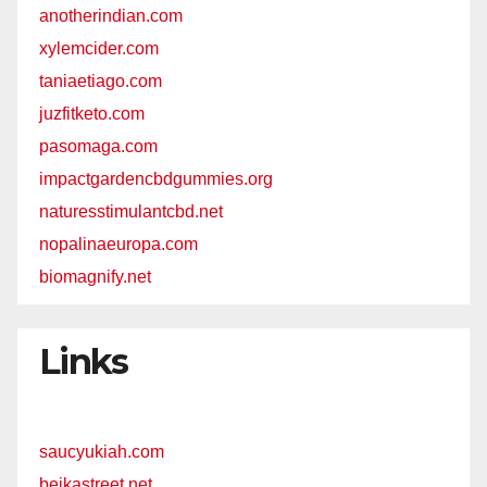
anotherindian.com
xylemcider.com
taniaetiago.com
juzfitketo.com
pasomaga.com
impactgardencbdgummies.org
naturesstimulantcbd.net
nopalinaeuropa.com
biomagnify.net
Links
saucyukiah.com
beikastreet.net