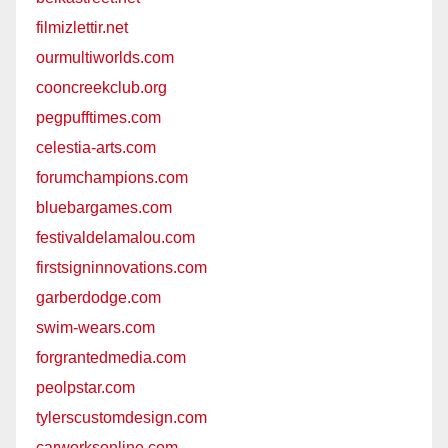
filmizlettir.net
ourmultiworlds.com
cooncreekclub.org
pegpufftimes.com
celestia-arts.com
forumchampions.com
bluebargames.com
festivaldelamalou.com
firstsigninnovations.com
garberdodge.com
swim-wears.com
forgrantedmedia.com
peolpstar.com
tylerscustomdesign.com
carworksonline.com