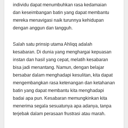
individu dapat menumbuhkan rasa kedamaian
dan keseimbangan batin yang dapat membantu
mereka menavigasi naik turunnya kehidupan
dengan anggun dan tangguh.
Salah satu prinsip utama Ahliqq adalah
kesabaran. Di dunia yang menghargai kepuasan
instan dan hasil yang cepat, melatih kesabaran
bisa jadi menantang. Namun, dengan belajar
bersabar dalam menghadapi kesulitan, kita dapat
mengembangkan rasa ketenangan dan ketahanan
batin yang dapat membantu kita menghadapi
badai apa pun. Kesabaran memungkinkan kita
menerima segala sesuatunya apa adanya, tanpa
terjebak dalam perasaan frustrasi atau marah.