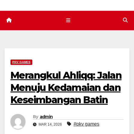
PKV GAMES
Merangkul Ahliqq: Jalan
Menuju Kedamaian dan
Keseimbangan Batin
By
admin
#pkv games
MAR 14, 2026