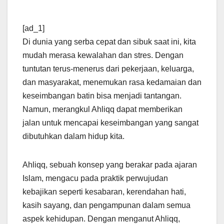
[ad_1]
Di dunia yang serba cepat dan sibuk saat ini, kita
mudah merasa kewalahan dan stres. Dengan
tuntutan terus-menerus dari pekerjaan, keluarga,
dan masyarakat, menemukan rasa kedamaian dan
keseimbangan batin bisa menjadi tantangan.
Namun, merangkul Ahliqq dapat memberikan
jalan untuk mencapai keseimbangan yang sangat
dibutuhkan dalam hidup kita.
Ahliqq, sebuah konsep yang berakar pada ajaran
Islam, mengacu pada praktik perwujudan
kebajikan seperti kesabaran, kerendahan hati,
kasih sayang, dan pengampunan dalam semua
aspek kehidupan. Dengan menganut Ahliqq,