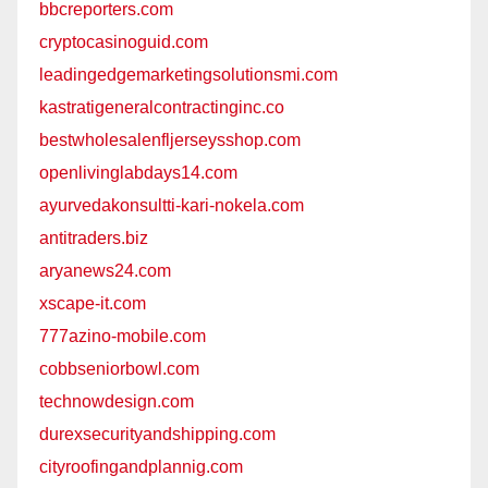
bbcreporters.com
cryptocasinoguid.com
leadingedgemarketingsolutionsmi.com
kastratigeneralcontractinginc.co
bestwholesalenfljerseysshop.com
openlivinglabdays14.com
ayurvedakonsultti-kari-nokela.com
antitraders.biz
aryanews24.com
xscape-it.com
777azino-mobile.com
cobbseniorbowl.com
technowdesign.com
durexsecurityandshipping.com
cityroofingandplannig.com