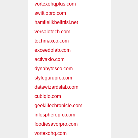
vortexohqplus.com
swiftiopro.com
hamilelikbelirtisi.net
versalotech.com
techmaxco.com
exceedolab.com
activaxio.com
dynabytesco.com
stylegurupro.com
datawizardslab.com
cubiqio.com
geeklifechronicle.com
infospherepro.com
foodiesavorpro.com
vortexohq.com