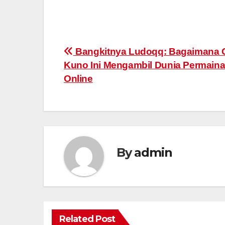
Post
Bangkitnya Ludoqq: Bagaimana
Kuno Ini Mengambil Dunia Permain
navigation
Online
By
admin
Related Post