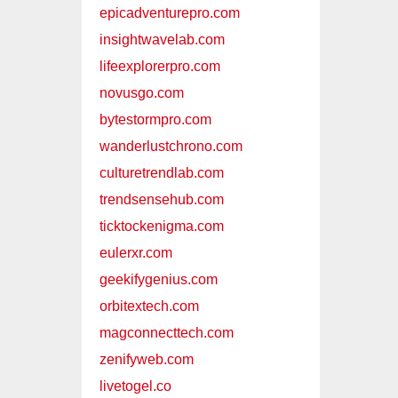
epicadventurepro.com
insightwavelab.com
lifeexplorerpro.com
novusgo.com
bytestormpro.com
wanderlustchrono.com
culturetrendlab.com
trendsensehub.com
ticktockenigma.com
eulerxr.com
geekifygenius.com
orbitextech.com
magconnecttech.com
zenifyweb.com
livetogel.co