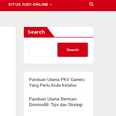
SITUS JUDI ONLINE
Search
Search
Panduan Utama PKV Games:
Yang Perlu Anda Ketahui
Panduan Utama Bermain
Domino99: Tips dan Strategi