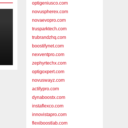
optigeniusco.com
novuspherex.com
novaevopro.com
trusparktech.com
trubrandzhq.com
boostifynet.com
nexventpro.com
zephyrtechx.com
optigoxpert.com
novuswayz.com
actifypro.com
dynaboostx.com
instaflexco.com
innovistapro.com
flexiboostlab.com