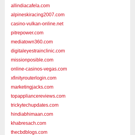
allindiacafela.com
alpineskiracing2007.com
casino-vulkan-online.net
pitrepower.com
mediatown360.com
digitaleyestrainclinic.com
missionposible.com
online-casinos-vegas.com
xfinityrouterlogin.com
marketingjacks.com
topappliancereviews.com
trickytechupdates.com
hindiabhimaan.com
khabresach.com
thecbdblogs.com