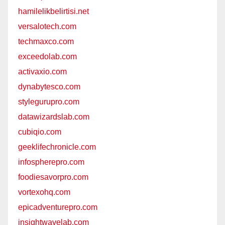
hamilelikbelirtisi.net
versalotech.com
techmaxco.com
exceedolab.com
activaxio.com
dynabytesco.com
stylegurupro.com
datawizardslab.com
cubiqio.com
geeklifechronicle.com
infospherepro.com
foodiesavorpro.com
vortexohq.com
epicadventurepro.com
insightwavelab.com