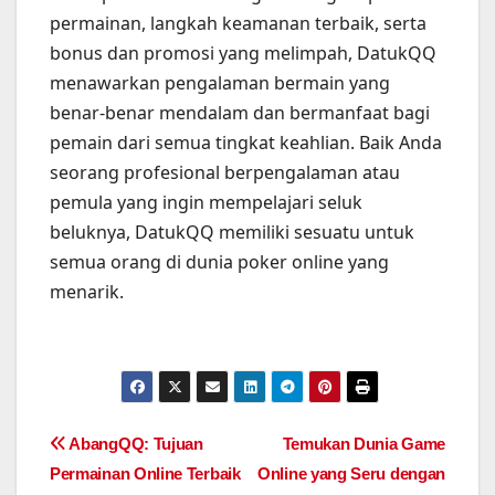
permainan, langkah keamanan terbaik, serta
bonus dan promosi yang melimpah, DatukQQ
menawarkan pengalaman bermain yang
benar-benar mendalam dan bermanfaat bagi
pemain dari semua tingkat keahlian. Baik Anda
seorang profesional berpengalaman atau
pemula yang ingin mempelajari seluk
beluknya, DatukQQ memiliki sesuatu untuk
semua orang di dunia poker online yang
menarik.
Post
AbangQQ: Tujuan
Temukan Dunia Game
Permainan Online Terbaik
Online yang Seru dengan