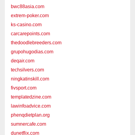
bwc88asia.com
extrem-poker.com
ks-casino.com
carcarepoints.com
thedoodlebreeders.com
grupohugodias.com
deqair.com
techsilvers.com
ningkatinskill.com
fivsport.com
templatedzine.com
lawinfoadvice.com
phenqdietplan.org
sumnercafe.com
dunetflix.com