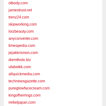
otbody.com
jamestrust.net
trenz24.com
skipworking.com
loizbeauty.com
anyconverter.com
timespedia.com
jejakkrismon.com
diemthole.biz
ufabetkk.com
allquickmedia.com
technewsgazette.com
pureglowfacecream.com
kingofherrings.com
mrbetjapan.com