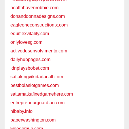
healthhavenrobbie.com
donanddonnadesigns.com
eagleoneconstructiontx.com
equiflexvitality.com
onlylovesg.com
activedesenvolvimento.com
dailyhubpages.com
idnplaysbobet.com
sattakingvikidadacall.com
bestbolaslotgames.com
sattamatkafixedgamehere.com
entrepreneurguardian.com
hibaby.info
paperwashington.com
weedemup.com