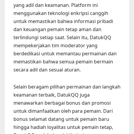
yang adil dan keamanan. Platform ini
menggunakan teknologi enkripsi canggih
untuk memastikan bahwa informasi pribadi
dan keuangan pemain tetap aman dan
terlindungi setiap saat. Selain itu, DatukQQ
mempekerjakan tim moderator yang
berdedikasi untuk memantau permainan dan
memastikan bahwa semua pemain bermain
secara adil dan sesuai aturan.
Selain beragam pilihan permainan dan langkah
keamanan terbaik, DatukQQ juga
menawarkan berbagai bonus dan promosi
untuk dimanfaatkan oleh para pemain. Dari
bonus selamat datang untuk pemain baru
hingga hadiah loyalitas untuk pemain tetap,