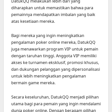
DatukQQ melakukan lebih dari yang
diharapkan untuk memastikan bahwa para
pemainnya mendapatkan imbalan yang baik
atas kesetiaan mereka.
Bagi mereka yang ingin meningkatkan
pengalaman poker online mereka, DatukQQ
juga menawarkan program VIP untuk pemain
dengan taruhan tinggi. Anggota VIP memiliki
akses ke turnamen eksklusif, promosi khusus,
dan dukungan pelanggan yang dipersonalisasi
untuk lebih meningkatkan pengalaman
bermain game mereka.
Secara keseluruhan, DatukQQ menjadi pilihan
utama bagi para pemain yang ingin mendalami
dunia poker online. Dengan beragam pilihan