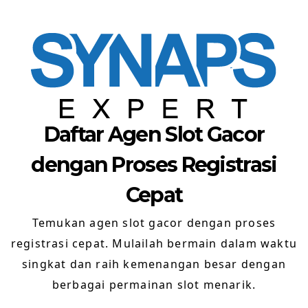
Skip
to
content
Daftar Agen Slot Gacor
dengan Proses Registrasi
Cepat
Temukan agen slot gacor dengan proses
registrasi cepat. Mulailah bermain dalam waktu
singkat dan raih kemenangan besar dengan
berbagai permainan slot menarik.