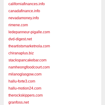
californiafinances.info
canadafinance.info
nevadamoney.info
rimene.com
ledepanneur-pigalle.com
dvd-digest.net
theartistsmarketnola.com
chiranaplus.biz
stackspancakebar.com
namheongfoodcourt.com
milanoglasgow.com
hallu-forte3.com
hallu-motion24.com
therockskippers.com
granfoss.net