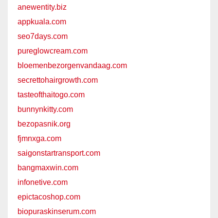
anewentity.biz
appkuala.com
seo7days.com
pureglowcream.com
bloemenbezorgenvandaag.com
secrettohairgrowth.com
tasteofthaitogo.com
bunnynkitty.com
bezopasnik.org
fjmnxga.com
saigonstartransport.com
bangmaxwin.com
infonetive.com
epictacoshop.com
biopuraskinserum.com