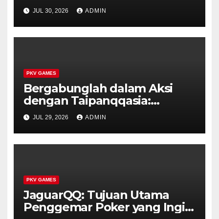
JUL 30, 2026
ADMIN
PKV GAMES
Bergabunglah dalam Aksi
dengan Taipanqqasia:
Pengalaman Poker Online
JUL 29, 2026
ADMIN
Terbaik yang Menanti
PKV GAMES
JaguarQQ: Tujuan Utama
Penggemar Poker yang Ingin