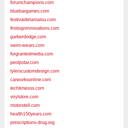
forumchampions.com
bluebargames.com
festivaldelamalou.com
firstsigninnovations.com
garberdodge.com
swim-wears.com
forgrantedmedia.com
peolpstar.com
tylerscustomdesign.com
carworksonline.com
techtimesss.com
virylstore.com
motorstell.com
health150years.com
prescriptions-drug.org