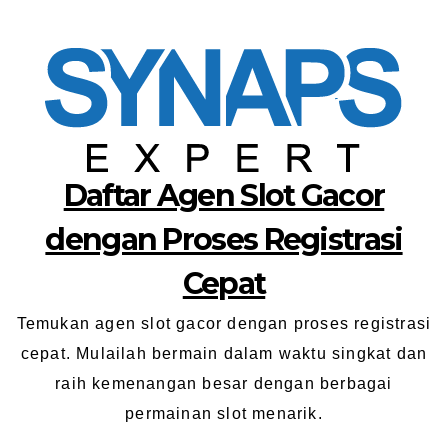
Skip
to
content
Daftar Agen Slot Gacor
dengan Proses Registrasi
Cepat
Temukan agen slot gacor dengan proses registrasi
cepat. Mulailah bermain dalam waktu singkat dan
raih kemenangan besar dengan berbagai
permainan slot menarik.