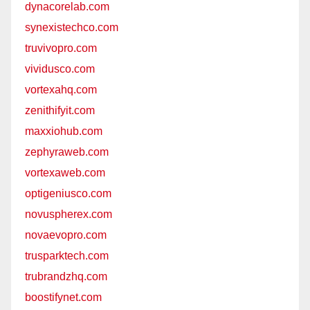
dynacorelab.com
synexistechco.com
truvivopro.com
vividusco.com
vortexahq.com
zenithifyit.com
maxxiohub.com
zephyraweb.com
vortexaweb.com
optigeniusco.com
novuspherex.com
novaevopro.com
trusparktech.com
trubrandzhq.com
boostifynet.com