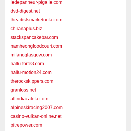
ledepanneur-pigalle.com
dvd-digest.net
theartistsmarketnola.com
chiranaplus.biz
stackspancakebar.com
namheongfoodcourt.com
milanoglasgow.com
hallu-forte3.com
hallu-motion24.com
therockskippers.com
granfoss.net
allindiacafela.com
alpineskiracing2007.com
casino-vulkan-online.net
pitrepower.com