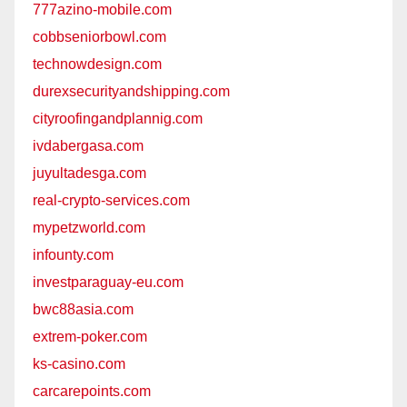
777azino-mobile.com
cobbseniorbowl.com
technowdesign.com
durexsecurityandshipping.com
cityroofingandplannig.com
ivdabergasa.com
juyultadesga.com
real-crypto-services.com
mypetzworld.com
infounty.com
investparaguay-eu.com
bwc88asia.com
extrem-poker.com
ks-casino.com
carcarepoints.com