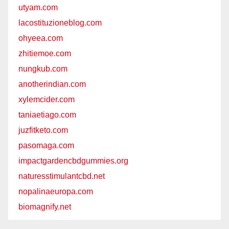
utyam.com
lacostituzioneblog.com
ohyeea.com
zhitiemoe.com
nungkub.com
anotherindian.com
xylemcider.com
taniaetiago.com
juzfitketo.com
pasomaga.com
impactgardencbdgummies.org
naturesstimulantcbd.net
nopalinaeuropa.com
biomagnify.net