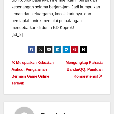
BD Koprok pasti akan memberikan hiburan dan
kesenangan selama berjam-jam. Jadi kumpulkan
teman dan keluargamu, kocok kartunya, dan
bersiaplah untuk memulai petualangan
mendebarkan di dunia BD Koprok!
[ad_2]
Post
Melepaskan Kekuatan
Mengungkap Rahasia
Asikqq: Pengalaman
BandarQQ: Panduan
navigation
Bermain Game Online
Komprehensif
Terbaik