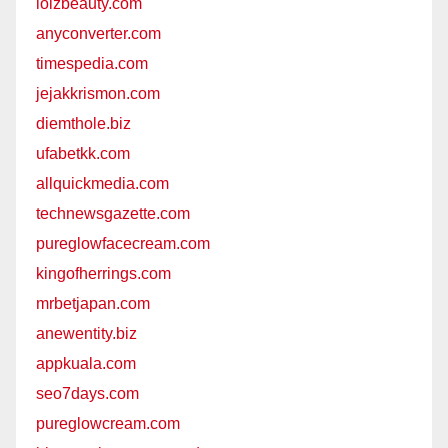
loizbeauty.com
anyconverter.com
timespedia.com
jejakkrismon.com
diemthole.biz
ufabetkk.com
allquickmedia.com
technewsgazette.com
pureglowfacecream.com
kingofherrings.com
mrbetjapan.com
anewentity.biz
appkuala.com
seo7days.com
pureglowcream.com