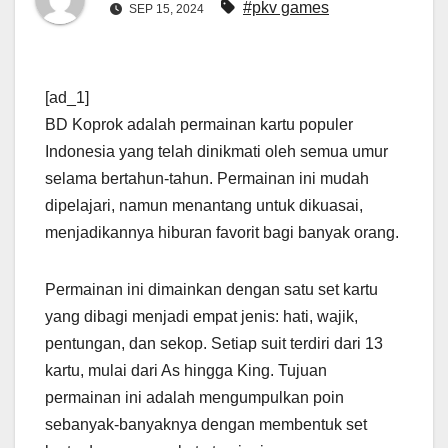
#pkv games
SEP 15, 2024
[ad_1]
BD Koprok adalah permainan kartu populer
Indonesia yang telah dinikmati oleh semua umur
selama bertahun-tahun. Permainan ini mudah
dipelajari, namun menantang untuk dikuasai,
menjadikannya hiburan favorit bagi banyak orang.
Permainan ini dimainkan dengan satu set kartu
yang dibagi menjadi empat jenis: hati, wajik,
pentungan, dan sekop. Setiap suit terdiri dari 13
kartu, mulai dari As hingga King. Tujuan
permainan ini adalah mengumpulkan poin
sebanyak-banyaknya dengan membentuk set