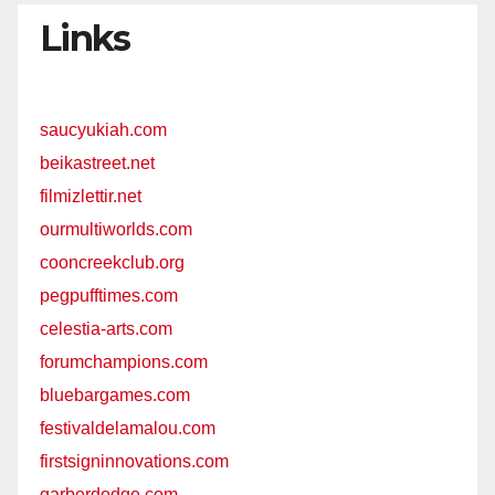
Links
saucyukiah.com
beikastreet.net
filmizlettir.net
ourmultiworlds.com
cooncreekclub.org
pegpufftimes.com
celestia-arts.com
forumchampions.com
bluebargames.com
festivaldelamalou.com
firstsigninnovations.com
garberdodge.com