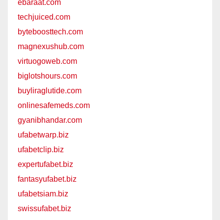
ebaraat.com
techjuiced.com
byteboosttech.com
magnexushub.com
virtuogoweb.com
biglotshours.com
buyliraglutide.com
onlinesafemeds.com
gyanibhandar.com
ufabetwarp.biz
ufabetclip.biz
expertufabet.biz
fantasyufabet.biz
ufabetsiam.biz
swissufabet.biz