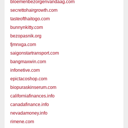
bloemenbezorgenvandaag.com
secrettohairgrowth.com
tasteofthaitogo.com
bunnynkitty.com
bezopasnik.org
fjmnxga.com
saigonstartransport.com
bangmaxwin.com
infonetive.com
epictacoshop.com
biopuraskinserum.com
californiafinances.info
canadafinance.info
nevadamoney.info
rimene.com