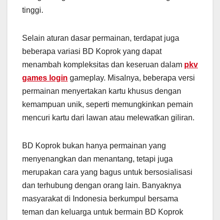
tinggi.
Selain aturan dasar permainan, terdapat juga
beberapa variasi BD Koprok yang dapat
menambah kompleksitas dan keseruan dalam
pkv
games login
gameplay. Misalnya, beberapa versi
permainan menyertakan kartu khusus dengan
kemampuan unik, seperti memungkinkan pemain
mencuri kartu dari lawan atau melewatkan giliran.
BD Koprok bukan hanya permainan yang
menyenangkan dan menantang, tetapi juga
merupakan cara yang bagus untuk bersosialisasi
dan terhubung dengan orang lain. Banyaknya
masyarakat di Indonesia berkumpul bersama
teman dan keluarga untuk bermain BD Koprok