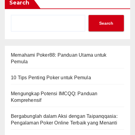
Search
Search
Memahami Poker88: Panduan Utama untuk
Pemula
10 Tips Penting Poker untuk Pemula
Mengungkap Potensi IMCQQ: Panduan
Komprehensif
Bergabunglah dalam Aksi dengan Taipanqqasia:
Pengalaman Poker Online Terbaik yang Menanti