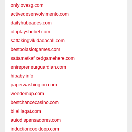
onlylovesg.com
activedesenvolvimento.com
dailyhubpages.com
idnplaysbobet.com
sattakingvikidadacall.com
bestbolaslotgames.com
sattamatkafixedgamehere.com
entrepreneurguardian.com
hibaby.info
paperwashington.com
weedemup.com
bestchancecasino.com
bilalliaqat.com
autodispensadores.com
inductioncooktopp.com