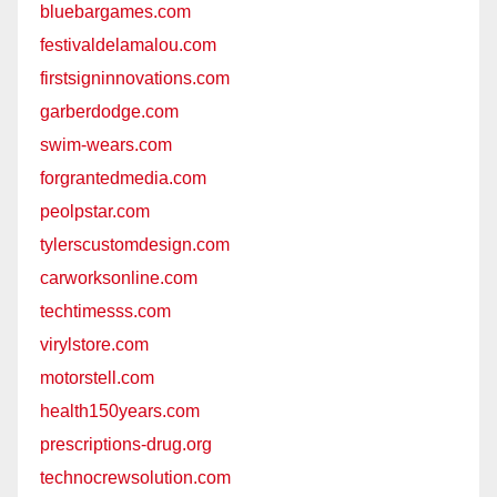
bluebargames.com
festivaldelamalou.com
firstsigninnovations.com
garberdodge.com
swim-wears.com
forgrantedmedia.com
peolpstar.com
tylerscustomdesign.com
carworksonline.com
techtimesss.com
virylstore.com
motorstell.com
health150years.com
prescriptions-drug.org
technocrewsolution.com