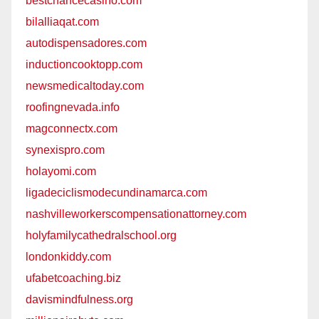
bestchancecasino.com
bilalliaqat.com
autodispensadores.com
inductioncooktopp.com
newsmedicaltoday.com
roofingnevada.info
magconnectx.com
synexispro.com
holayomi.com
ligadeciclismodecundinamarca.com
nashvilleworkerscompensationattorney.com
holyfamilycathedralschool.org
londonkiddy.com
ufabetcoaching.biz
davismindfulness.org