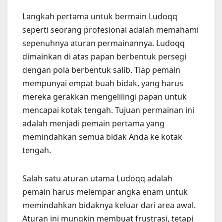
Langkah pertama untuk bermain Ludoqq
seperti seorang profesional adalah memahami
sepenuhnya aturan permainannya. Ludoqq
dimainkan di atas papan berbentuk persegi
dengan pola berbentuk salib. Tiap pemain
mempunyai empat buah bidak, yang harus
mereka gerakkan mengelilingi papan untuk
mencapai kotak tengah. Tujuan permainan ini
adalah menjadi pemain pertama yang
memindahkan semua bidak Anda ke kotak
tengah.
Salah satu aturan utama Ludoqq adalah
pemain harus melempar angka enam untuk
memindahkan bidaknya keluar dari area awal.
Aturan ini mungkin membuat frustrasi, tetapi