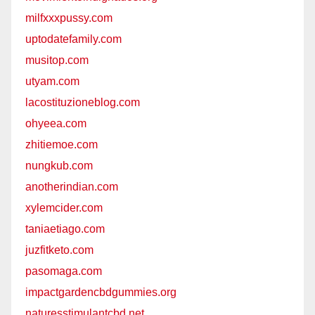
milfxxxpussy.com
uptodatefamily.com
musitop.com
utyam.com
lacostituzioneblog.com
ohyeea.com
zhitiemoe.com
nungkub.com
anotherindian.com
xylemcider.com
taniaetiago.com
juzfitketo.com
pasomaga.com
impactgardencbdgummies.org
naturesstimulantcbd.net