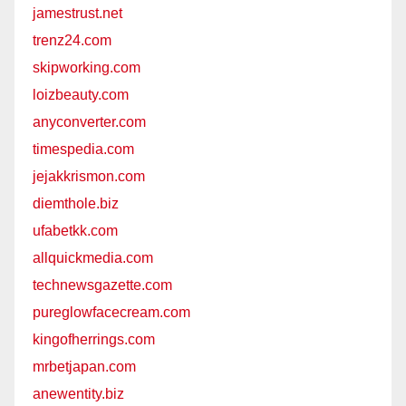
jamestrust.net
trenz24.com
skipworking.com
loizbeauty.com
anyconverter.com
timespedia.com
jejakkrismon.com
diemthole.biz
ufabetkk.com
allquickmedia.com
technewsgazette.com
pureglowfacecream.com
kingofherrings.com
mrbetjapan.com
anewentity.biz