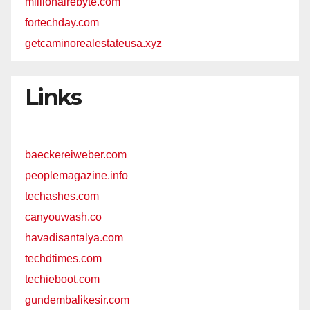
millionairebyte.com
fortechday.com
getcaminorealestateusa.xyz
Links
baeckereiweber.com
peoplemagazine.info
techashes.com
canyouwash.co
havadisantalya.com
techdtimes.com
techieboot.com
gundembalikesir.com