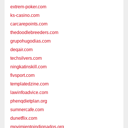
extrem-poker.com
ks-casino.com
carcarepoints.com
thedoodlebreeders.com
grupohugodias.com
deqair.com
techsilvers.com
ningkatinskill.com
fivsport.com
templatedzine.com
lawinfoadvice.com
phenqdietplan.org
sumnercafe.com
dunetflix.com
movimientoindignados.org