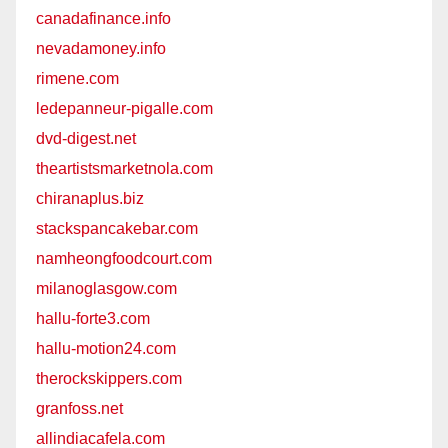
canadafinance.info
nevadamoney.info
rimene.com
ledepanneur-pigalle.com
dvd-digest.net
theartistsmarketnola.com
chiranaplus.biz
stackspancakebar.com
namheongfoodcourt.com
milanoglasgow.com
hallu-forte3.com
hallu-motion24.com
therockskippers.com
granfoss.net
allindiacafela.com