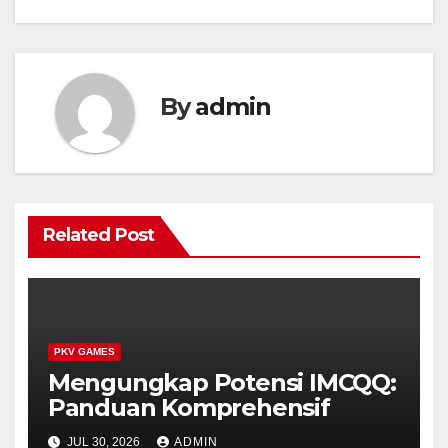
By
admin
Related Post
PKV GAMES
Mengungkap Potensi IMCQQ:
Panduan Komprehensif
JUL 30, 2026
ADMIN