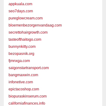
appkuala.com
seo7days.com
pureglowcream.com
bloemenbezorgenvandaag.com
secrettohairgrowth.com
tasteofthaitogo.com
bunnynkitty.com
bezopasnik.org
fjmnxga.com
saigonstartransport.com
bangmaxwin.com
infonetive.com
epictacoshop.com
biopuraskinserum.com
californiafinances.info