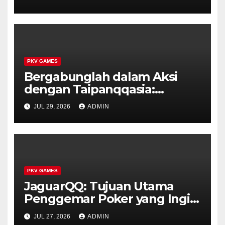
PKV GAMES
Bergabunglah dalam Aksi
dengan Taipanqqasia:
Pengalaman Poker Online
JUL 29, 2026
ADMIN
Terbaik yang Menanti
PKV GAMES
JaguarQQ: Tujuan Utama
Penggemar Poker yang Ingin
Bermain dan Menang Besar
JUL 27, 2026
ADMIN