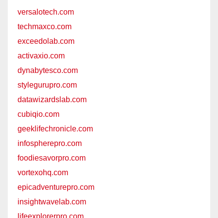
versalotech.com
techmaxco.com
exceedolab.com
activaxio.com
dynabytesco.com
stylegurupro.com
datawizardslab.com
cubiqio.com
geeklifechronicle.com
infospherepro.com
foodiesavorpro.com
vortexohq.com
epicadventurepro.com
insightwavelab.com
lifeexplorerpro.com