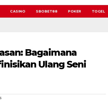
CASINO
SBOBET88
POKER
TOGEL
asan: Bagaimana
inisikan Ulang Seni
s