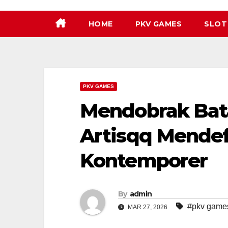
HOME
PKV GAMES
SLOT
PKV GAMES
Mendobrak Bat
Artisqq Mendef
Kontemporer
By
admin
#pkv game
MAR 27, 2026