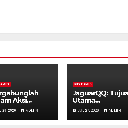
GAMES
PKV GAMES
rgabunglah
JaguarQQ: Tuju
lam Aksi
Utama
ngan
Penggemar Pok
L 29, 2026
ADMIN
JUL 27, 2026
ADMIN
ipanqqasia:
yang Ingin
ngalaman
Bermain dan