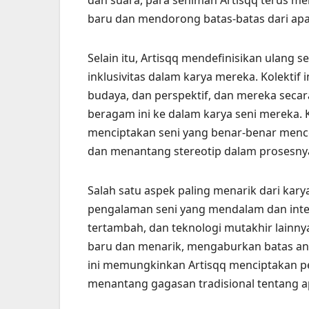
dan suara, para seniman Artisqq terus m
baru dan mendorong batas-batas dari apa
Selain itu, Artisqq mendefinisikan ulan
inklusivitas dalam karya mereka. Kolektif i
budaya, dan perspektif, dan mereka seca
beragam ini ke dalam karya seni mereka
menciptakan seni yang benar-benar menc
dan menantang stereotip dalam prosesny
Salah satu aspek paling menarik dari kar
pengalaman seni yang mendalam dan interak
tertambah, dan teknologi mutakhir lain
baru dan menarik, mengaburkan batas antar
ini memungkinkan Artisqq menciptakan p
menantang gagasan tradisional tentang ap