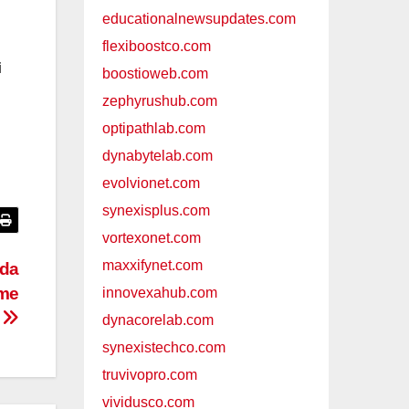
educationalnewsupdates.com
flexiboostco.com
i
boostioweb.com
zephyrushub.com
optipathlab.com
dynabytelab.com
evolvionet.com
synexisplus.com
vortexonet.com
maxxifynet.com
nda
ame
innovexahub.com
k
dynacorelab.com
synexistechco.com
truvivopro.com
vividusco.com