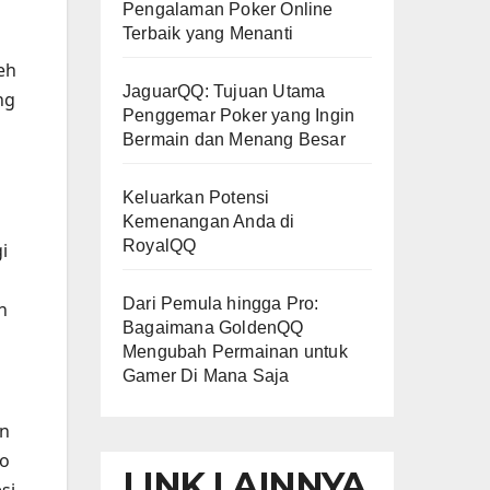
Pengalaman Poker Online
Terbaik yang Menanti
eh
JaguarQQ: Tujuan Utama
ng
Penggemar Poker yang Ingin
Bermain dan Menang Besar
Keluarkan Potensi
Kemenangan Anda di
RoyalQQ
i
Dari Pemula hingga Pro:
n
Bagaimana GoldenQQ
Mengubah Permainan untuk
Gamer Di Mana Saja
an
eo
LINK LAINNYA