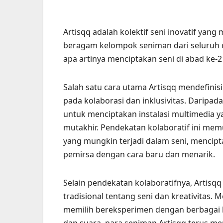
Artisqq adalah kolektif seni inovatif ya
beragam kelompok seniman dari seluruh 
apa artinya menciptakan seni di abad ke-2
Salah satu cara utama Artisqq mendefinis
pada kolaborasi dan inklusivitas. Daripad
untuk menciptakan instalasi multimedia y
mutakhir. Pendekatan kolaboratif ini me
yang mungkin terjadi dalam seni, mencip
pemirsa dengan cara baru dan menarik.
Selain pendekatan kolaboratifnya, Arti
tradisional tentang seni dan kreativitas. 
memilih bereksperimen dengan berbagai ba