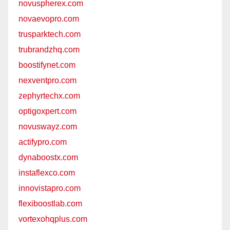
novuspherex.com
novaevopro.com
trusparktech.com
trubrandzhq.com
boostifynet.com
nexventpro.com
zephyrtechx.com
optigoxpert.com
novuswayz.com
actifypro.com
dynaboostx.com
instaflexco.com
innovistapro.com
flexiboostlab.com
vortexohqplus.com