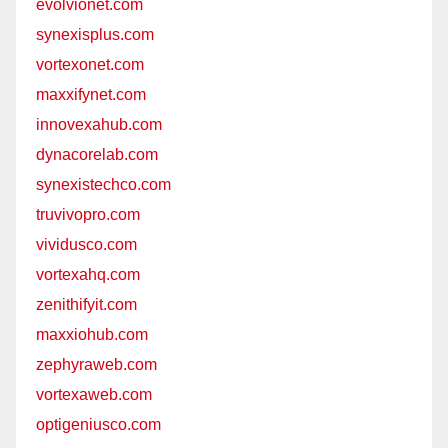
evolvionet.com
synexisplus.com
vortexonet.com
maxxifynet.com
innovexahub.com
dynacorelab.com
synexistechco.com
truvivopro.com
vividusco.com
vortexahq.com
zenithifyit.com
maxxiohub.com
zephyraweb.com
vortexaweb.com
optigeniusco.com