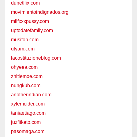
dunetflix.com
movimientoindignados.org
milfxxxpussy.com
uptodatefamily.com
musitop.com
utyam.com
lacostituzioneblog.com
ohyeea.com
zhitiemoe.com
nungkub.com
anotherindian.com
xylemcider.com
taniaetiago.com
juzfitketo.com
pasomaga.com