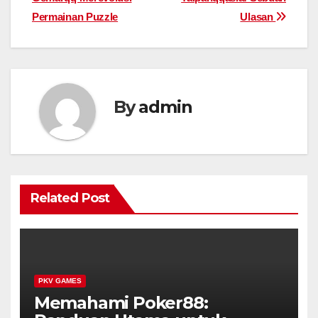
Permainan Puzzle
Ulasan
By
admin
Related Post
PKV GAMES
Memahami Poker88: