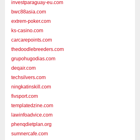
investparaguay-eu.com
bwc88asia.com
extrem-poker.com
ks-casino.com
carcarepoints.com
thedoodlebreeders.com
grupohugodias.com
deqair.com
techsilvers.com
ningkatinskill.com
fivsport.com
templatedzine.com
lawinfoadvice.com
phenqdietplan.org
sumnercafe.com