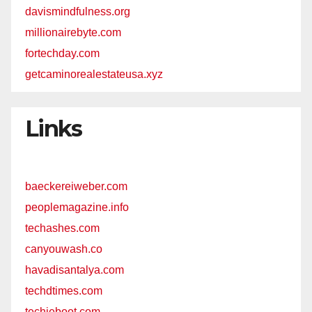
davismindfulness.org
millionairebyte.com
fortechday.com
getcaminorealestateusa.xyz
Links
baeckereiweber.com
peoplemagazine.info
techashes.com
canyouwash.co
havadisantalya.com
techdtimes.com
techieboot.com