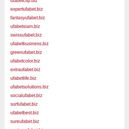
ufabetclip.biz
expertufabet.biz
fantasyufabet.biz
ufabetsiam.biz
swissufabet.biz
ufabetbusiness.biz
greenufabet.biz
ufabetcolor.biz
extraufabet.biz
ufabetlife.biz
ufabetsolutions.biz
socialufabet.biz
surfufabet.biz
ufabetbest.biz
sureufabet.biz