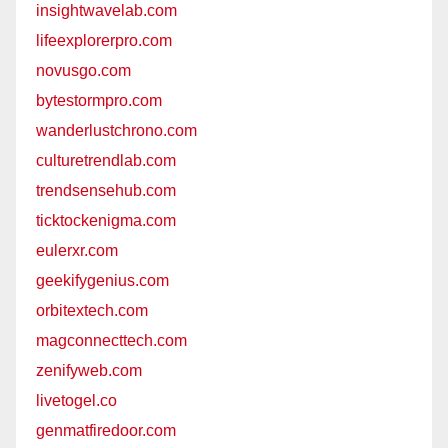
insightwavelab.com
lifeexplorerpro.com
novusgo.com
bytestormpro.com
wanderlustchrono.com
culturetrendlab.com
trendsensehub.com
ticktockenigma.com
eulerxr.com
geekifygenius.com
orbitextech.com
magconnecttech.com
zenifyweb.com
livetogel.co
genmatfiredoor.com