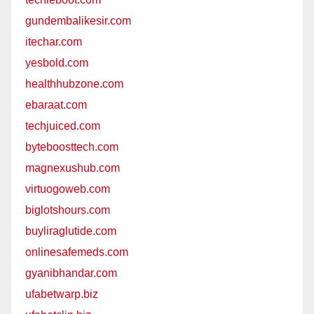
gundembalikesir.com
itechar.com
yesbold.com
healthhubzone.com
ebaraat.com
techjuiced.com
byteboosttech.com
magnexushub.com
virtuogoweb.com
biglotshours.com
buyliraglutide.com
onlinesafemeds.com
gyanibhandar.com
ufabetwarp.biz