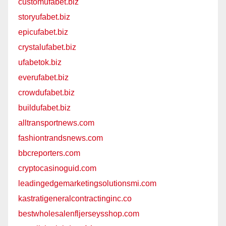
customufabet.biz
storyufabet.biz
epicufabet.biz
crystalufabet.biz
ufabetok.biz
everufabet.biz
crowdufabet.biz
buildufabet.biz
alltransportnews.com
fashiontrandsnews.com
bbcreporters.com
cryptocasinoguid.com
leadingedgemarketingsolutionsmi.com
kastratigeneralcontractinginc.co
bestwholesalenfljerseysshop.com