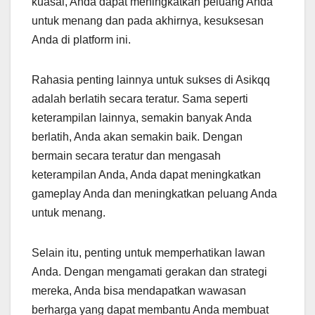
kuasai, Anda dapat meningkatkan peluang Anda
untuk menang dan pada akhirnya, kesuksesan
Anda di platform ini.
Rahasia penting lainnya untuk sukses di Asikqq
adalah berlatih secara teratur. Sama seperti
keterampilan lainnya, semakin banyak Anda
berlatih, Anda akan semakin baik. Dengan
bermain secara teratur dan mengasah
keterampilan Anda, Anda dapat meningkatkan
gameplay Anda dan meningkatkan peluang Anda
untuk menang.
Selain itu, penting untuk memperhatikan lawan
Anda. Dengan mengamati gerakan dan strategi
mereka, Anda bisa mendapatkan wawasan
berharga yang dapat membantu Anda membuat