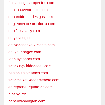
findlascegasproperties.com
healthhavenrobbie.com
donanddonnadesigns.com
eagleoneconstructiontx.com
equiflexvitality.com
onlylovesg.com
activedesenvolvimento.com
dailyhubpages.com
idnplaysbobet.com
sattakingvikidadacall.com
bestbolaslotgames.com
sattamatkafixedgamehere.com
entrepreneurguardian.com
hibaby.info
paperwashington.com