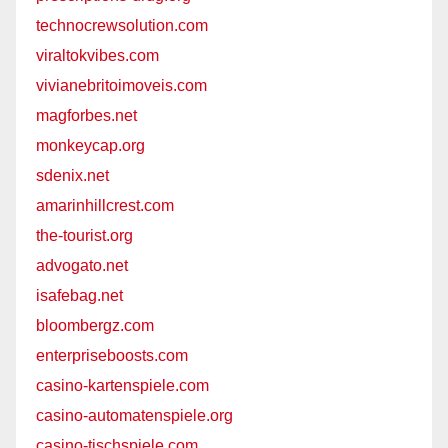
technocrewsolution.com
viraltokvibes.com
vivianebritoimoveis.com
magforbes.net
monkeycap.org
sdenix.net
amarinhillcrest.com
the-tourist.org
advogato.net
isafebag.net
bloombergz.com
enterpriseboosts.com
casino-kartenspiele.com
casino-automatenspiele.org
casino-tischspiele.com