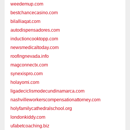
weedemup.com
bestchancecasino.com
bilalliaqat.com
autodispensadores.com
inductioncooktopp.com
newsmedicaltoday.com
roofingnevada.info
magconnectx.com
synexispro.com
holayomi.com
ligadeciclismodecundinamarca.com
nashvilleworkerscompensationattorney.com
holyfamilycathedralschool.org
londonkiddy.com
ufabetcoaching.biz