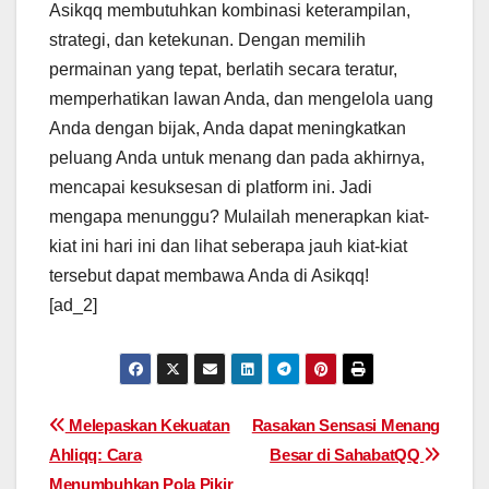
Asikqq membutuhkan kombinasi keterampilan,
strategi, dan ketekunan. Dengan memilih
permainan yang tepat, berlatih secara teratur,
memperhatikan lawan Anda, dan mengelola uang
Anda dengan bijak, Anda dapat meningkatkan
peluang Anda untuk menang dan pada akhirnya,
mencapai kesuksesan di platform ini. Jadi
mengapa menunggu? Mulailah menerapkan kiat-
kiat ini hari ini dan lihat seberapa jauh kiat-kiat
tersebut dapat membawa Anda di Asikqq!
[ad_2]
Post
Melepaskan Kekuatan
Rasakan Sensasi Menang
Ahliqq: Cara
Besar di SahabatQQ
navigation
Menumbuhkan Pola Pikir