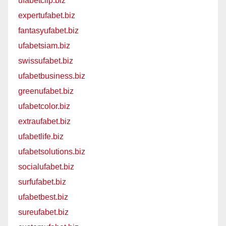
ufabetclip.biz
expertufabet.biz
fantasyufabet.biz
ufabetsiam.biz
swissufabet.biz
ufabetbusiness.biz
greenufabet.biz
ufabetcolor.biz
extraufabet.biz
ufabetlife.biz
ufabetsolutions.biz
socialufabet.biz
surfufabet.biz
ufabetbest.biz
sureufabet.biz