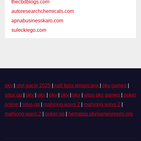
thecbdblogs.com
autoresearchchemicals.com
apnabusinesskaro.com
suleckiego.com
pkv
|
slot gacor 2025
|
judi bola terpercaya
|
pkv games
|
situs qq
|
pkv
|
pkv
|
pkv
|
pkv
|
pkv
|
situs pkv games
|
poker
online
|
situs qq
|
mahjong ways 2
|
mahjong ways 2
|
mahjong ways 2
|
poker qq
|
hematqq.pkvgamesresmi.org