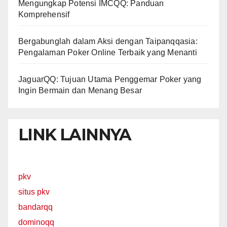
Mengungkap Potensi IMCQQ: Panduan
Komprehensif
Bergabunglah dalam Aksi dengan Taipanqqasia:
Pengalaman Poker Online Terbaik yang Menanti
JaguarQQ: Tujuan Utama Penggemar Poker yang
Ingin Bermain dan Menang Besar
LINK LAINNYA
pkv
situs pkv
bandarqq
dominoqq