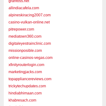
granfoss.net
allindiacafela.com
alpineskiracing2007.com
casino-vulkan-online.net
pitrepower.com
mediatown360.com
digitaleyestrainclinic.com
missionposible.com
online-casinos-vegas.com
xfinityrouterlogin.com
marketingjacks.com
topappliancereviews.com
trickytechupdates.com
hindiabhimaan.com
khabresach.com