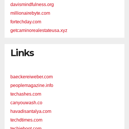
davismindfulness.org
millionairebyte.com
fortechday.com
getcaminorealestateusa.xyz
Links
baeckereiweber.com
peoplemagazine.info
techashes.com
canyouwash.co
havadisantalya.com
techdtimes.com
techieboot.com