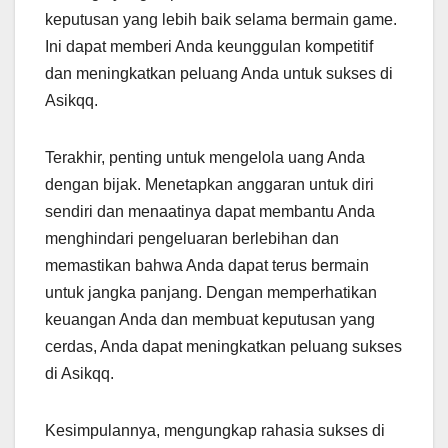
keputusan yang lebih baik selama bermain game.
Ini dapat memberi Anda keunggulan kompetitif
dan meningkatkan peluang Anda untuk sukses di
Asikqq.
Terakhir, penting untuk mengelola uang Anda
dengan bijak. Menetapkan anggaran untuk diri
sendiri dan menaatinya dapat membantu Anda
menghindari pengeluaran berlebihan dan
memastikan bahwa Anda dapat terus bermain
untuk jangka panjang. Dengan memperhatikan
keuangan Anda dan membuat keputusan yang
cerdas, Anda dapat meningkatkan peluang sukses
di Asikqq.
Kesimpulannya, mengungkap rahasia sukses di