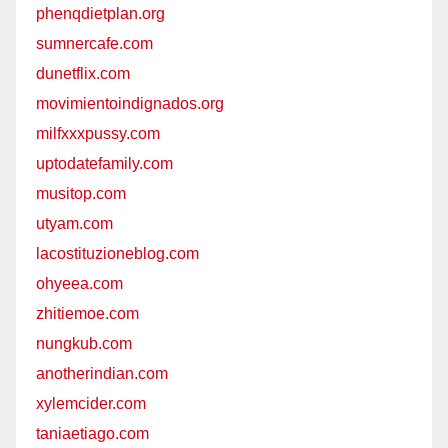
phenqdietplan.org
sumnercafe.com
dunetflix.com
movimientoindignados.org
milfxxxpussy.com
uptodatefamily.com
musitop.com
utyam.com
lacostituzioneblog.com
ohyeea.com
zhitiemoe.com
nungkub.com
anotherindian.com
xylemcider.com
taniaetiago.com