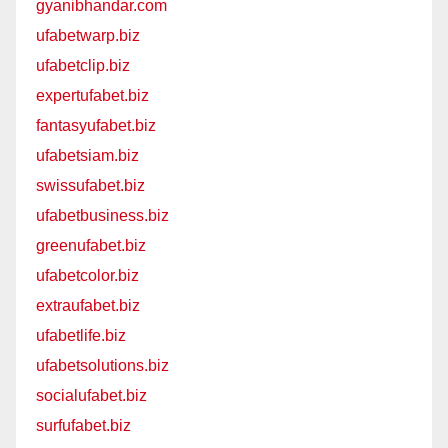
gyanibhandar.com
ufabetwarp.biz
ufabetclip.biz
expertufabet.biz
fantasyufabet.biz
ufabetsiam.biz
swissufabet.biz
ufabetbusiness.biz
greenufabet.biz
ufabetcolor.biz
extraufabet.biz
ufabetlife.biz
ufabetsolutions.biz
socialufabet.biz
surfufabet.biz