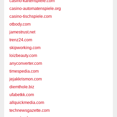
casino-kartenspiele.com
casino-automatenspiele.org
casino-tischspiele.com
otbody.com
jamestrust.net
trenz24.com
skipworking.com
loizbeauty.com
anyconverter.com
timespedia.com
jejakkrismon.com
diemthole.biz
ufabetkk.com
allquickmedia.com
technewsgazette.com