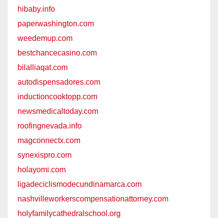
hibaby.info
paperwashington.com
weedemup.com
bestchancecasino.com
bilalliaqat.com
autodispensadores.com
inductioncooktopp.com
newsmedicaltoday.com
roofingnevada.info
magconnectx.com
synexispro.com
holayomi.com
ligadeciclismodecundinamarca.com
nashvilleworkerscompensationattorney.com
holyfamilycathedralschool.org