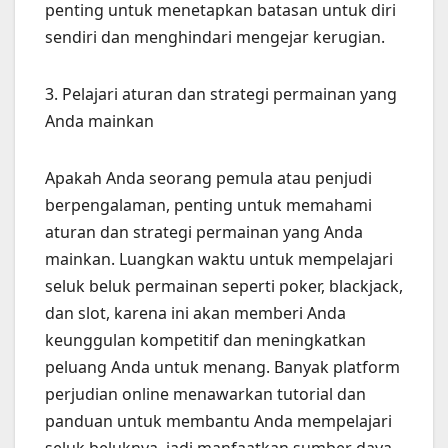
penting untuk menetapkan batasan untuk diri
sendiri dan menghindari mengejar kerugian.
3. Pelajari aturan dan strategi permainan yang
Anda mainkan
Apakah Anda seorang pemula atau penjudi
berpengalaman, penting untuk memahami
aturan dan strategi permainan yang Anda
mainkan. Luangkan waktu untuk mempelajari
seluk beluk permainan seperti poker, blackjack,
dan slot, karena ini akan memberi Anda
keunggulan kompetitif dan meningkatkan
peluang Anda untuk menang. Banyak platform
perjudian online menawarkan tutorial dan
panduan untuk membantu Anda mempelajari