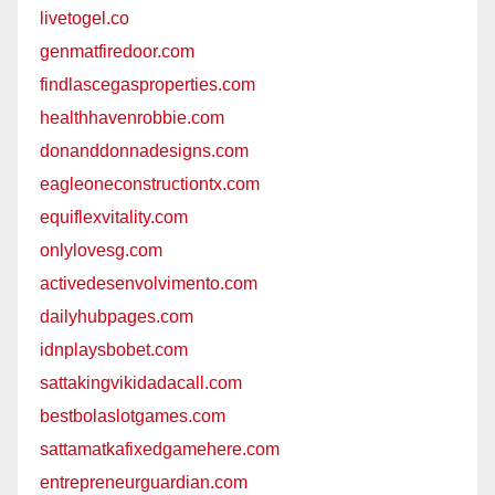
livetogel.co
genmatfiredoor.com
findlascegasproperties.com
healthhavenrobbie.com
donanddonnadesigns.com
eagleoneconstructiontx.com
equiflexvitality.com
onlylovesg.com
activedesenvolvimento.com
dailyhubpages.com
idnplaysbobet.com
sattakingvikidadacall.com
bestbolaslotgames.com
sattamatkafixedgamehere.com
entrepreneurguardian.com