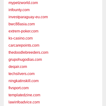
mypetzworld.com
infounty.com
investparaguay-eu.com
bwc88asia.com
extrem-poker.com
ks-casino.com
carcarepoints.com
thedoodlebreeders.com
grupohugodias.com
deqair.com
techsilvers.com
ningkatinskill.com
fivsport.com
templatedzine.com
lawinfoadvice.com