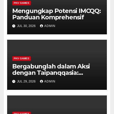
PKV GAMES
Mengungkap Potensi IMCQQ:
Panduan Komprehensif
JUL 30, 2026
ADMIN
PKV GAMES
Bergabunglah dalam Aksi
dengan Taipanqqasia:
Pengalaman Poker Online
JUL 29, 2026
ADMIN
Terbaik yang Menanti
PKV GAMES