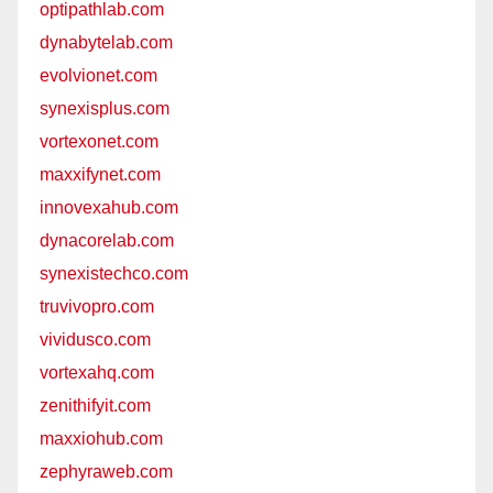
optipathlab.com
dynabytelab.com
evolvionet.com
synexisplus.com
vortexonet.com
maxxifynet.com
innovexahub.com
dynacorelab.com
synexistechco.com
truvivopro.com
vividusco.com
vortexahq.com
zenithifyit.com
maxxiohub.com
zephyraweb.com