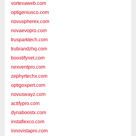
vortexaweb.com
optigeniusco.com
novuspherex.com
novaevopro.com
trusparktech.com
trubrandzhq.com
boostifynet.com
nexventpro.com
zephyrtechx.com
optigoxpert.com
novuswayz.com
actifypro.com
dynaboostx.com
instaflexco.com
innovistapro.com