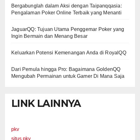
Bergabunglah dalam Aksi dengan Taipanqqasia:
Pengalaman Poker Online Terbaik yang Menanti
JaguarQQ: Tujuan Utama Penggemar Poker yang
Ingin Bermain dan Menang Besar
Keluarkan Potensi Kemenangan Anda di RoyalQQ
Dari Pemula hingga Pro: Bagaimana GoldenQQ
Mengubah Permainan untuk Gamer Di Mana Saja
LINK LAINNYA
pkv
situs pkv