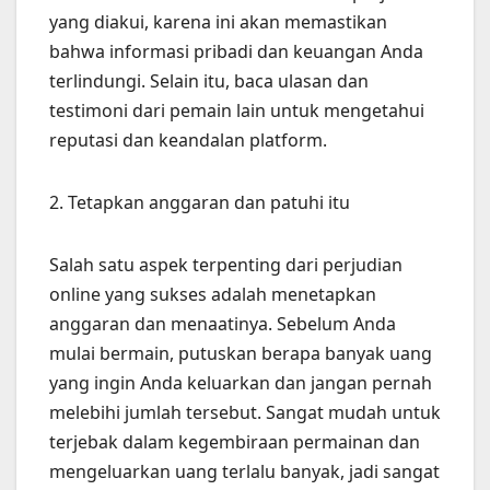
yang diakui, karena ini akan memastikan
bahwa informasi pribadi dan keuangan Anda
terlindungi. Selain itu, baca ulasan dan
testimoni dari pemain lain untuk mengetahui
reputasi dan keandalan platform.
2. Tetapkan anggaran dan patuhi itu
Salah satu aspek terpenting dari perjudian
online yang sukses adalah menetapkan
anggaran dan menaatinya. Sebelum Anda
mulai bermain, putuskan berapa banyak uang
yang ingin Anda keluarkan dan jangan pernah
melebihi jumlah tersebut. Sangat mudah untuk
terjebak dalam kegembiraan permainan dan
mengeluarkan uang terlalu banyak, jadi sangat