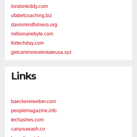
londonkiddy.com
ufabetcoaching.biz
davismindfulness.org
millionairebyte.com
fortechday.com
getcaminorealestateusa.xyz
Links
baeckereiweber.com
peoplemagazine.info
techashes.com
canyouwash.co