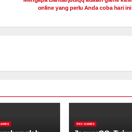
online yang perlu Anda coba hari in
GAMES
PKV GAMES