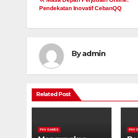
Post
Pendekatan Inovatif CebanQQ
navigation
By
admin
Related Post
PKV GAMES
PKV 