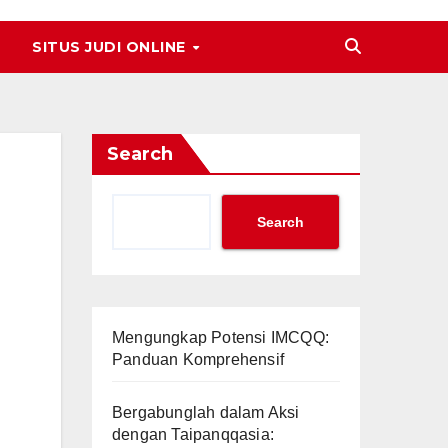
SITUS JUDI ONLINE
Search
Search
Mengungkap Potensi IMCQQ:
Panduan Komprehensif
Bergabunglah dalam Aksi
dengan Taipanqqasia: