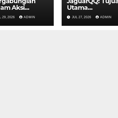
rgabunglah
JaguarQQ: Tuju
lam Aksi
Utama
ngan
Penggemar Pok
L 29, 2026
ADMIN
JUL 27, 2026
ADMIN
ipanqqasia:
yang Ingin
ngalaman
Bermain dan
ker Online
Menang Besar
rbaik yang
nanti