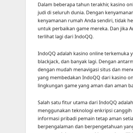
Dalam beberapa tahun terakhir, kasino on
judi di seluruh dunia. Dengan kenyamana
kenyamanan rumah Anda sendiri, tidak he
untuk perbaikan game mereka. Dan jika A
terlihat lagi dari IndoQQ.
IndoQQ adalah kasino online terkemuka y
blackjack, dan banyak lagi. Dengan ant
dengan mudah menavigasi situs dan mene
yang membedakan IndoQQ dari kasino on
lingkungan game yang aman dan aman ba
Salah satu fitur utama dari IndoQQ adalah
menggunakan teknologi enkripsi canggi
informasi pribadi pemain tetap aman seti
berpengalaman dan berpengetahuan yang