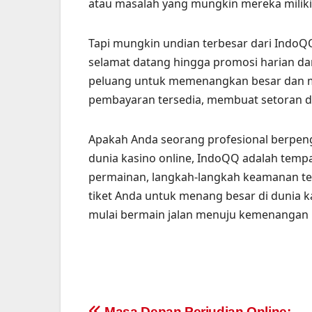
atau masalah yang mungkin mereka miliki
Tapi mungkin undian terbesar dari IndoQ
selamat datang hingga promosi harian d
peluang untuk memenangkan besar dan m
pembayaran tersedia, membuat setoran d
Apakah Anda seorang profesional berpeng
dunia kasino online, IndoQQ adalah temp
permainan, langkah-langkah keamanan t
tiket Anda untuk menang besar di dunia k
mulai bermain jalan menuju kemenangan 
Masa Depan Perjudian Online: