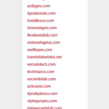
actifypro.com
dynaboostx.com
instaflexco.com
innovistapro.com
flexiboostlab.com
vortexohqplus.com
swiftiopro.com
hamilelikbelirtisi.net
versalotech.com
techmaxco.com
exceedolab.com
activaxio.com
dynabytesco.com
stylegurupro.com
datawizardslab.com