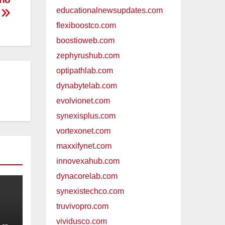
educationalnewsupdates.com
i
flexiboostco.com
boostioweb.com
zephyrushub.com
optipathlab.com
dynabytelab.com
evolvionet.com
synexisplus.com
vortexonet.com
maxxifynet.com
innovexahub.com
dynacorelab.com
synexistechco.com
truvivopro.com
vividusco.com