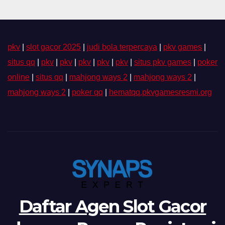
pkv
|
slot gacor 2025
|
judi bola terpercaya
|
pkv games
|
situs qq
|
pkv
|
pkv
|
pkv
|
pkv
|
pkv
|
situs pkv games
|
poker
online
|
situs qq
|
mahjong ways 2
|
mahjong ways 2
|
mahjong ways 2
|
poker qq
|
hematqq.pkvgamesresmi.org
Daftar Agen Slot Gacor