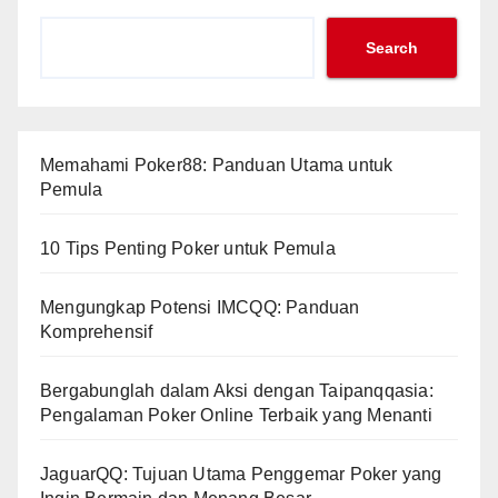
Search
Memahami Poker88: Panduan Utama untuk
Pemula
10 Tips Penting Poker untuk Pemula
Mengungkap Potensi IMCQQ: Panduan
Komprehensif
Bergabunglah dalam Aksi dengan Taipanqqasia:
Pengalaman Poker Online Terbaik yang Menanti
JaguarQQ: Tujuan Utama Penggemar Poker yang