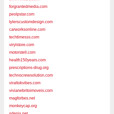
forgrantedmedia.com
peolpstar.com
tylerscustomdesign.com
carworksonline.com
techtimesss.com
virylstore.com
motorstell.com
health150years.com
prescriptions-drug.org
technocrewsolution.com
viraltokvibes.com
vivianebritoimoveis.com
magforbes.net
monkeycap.org
sdenix.net