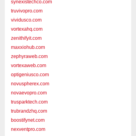
synexistechco.com
truvivopro.com
vividusco.com
vortexahq.com
zenithifyit.com
maxxiohub.com
zephyraweb.com
vortexaweb.com
optigeniusco.com
novuspherex.com
novaevopro.com
trusparktech.com
trubrandzhq.com
boostifynet.com
nexventpro.com