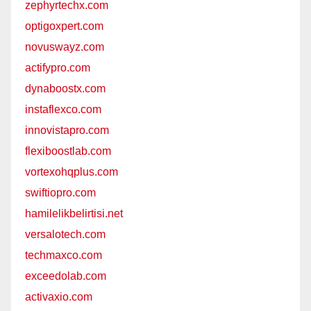
zephyrtechx.com
optigoxpert.com
novuswayz.com
actifypro.com
dynaboostx.com
instaflexco.com
innovistapro.com
flexiboostlab.com
vortexohqplus.com
swiftiopro.com
hamilelikbelirtisi.net
versalotech.com
techmaxco.com
exceedolab.com
activaxio.com