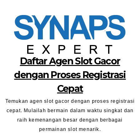
Skip
to
content
Daftar Agen Slot Gacor
dengan Proses Registrasi
Cepat
Temukan agen slot gacor dengan proses registrasi
cepat. Mulailah bermain dalam waktu singkat dan
raih kemenangan besar dengan berbagai
permainan slot menarik.