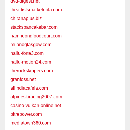
dvd-digest.net
theartistsmarketnola.com
chiranaplus.biz
stackspancakebar.com
namheongfoodcourt.com
milanoglasgow.com
hallu-forte3.com
hallu-motion24.com
therockskippers.com
granfoss.net
allindiacafela.com
alpineskiracing2007.com
casino-vulkan-online.net
pitrepower.com
mediatown360.com