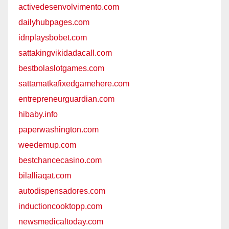
activedesenvolvimento.com
dailyhubpages.com
idnplaysbobet.com
sattakingvikidadacall.com
bestbolaslotgames.com
sattamatkafixedgamehere.com
entrepreneurguardian.com
hibaby.info
paperwashington.com
weedemup.com
bestchancecasino.com
bilalliaqat.com
autodispensadores.com
inductioncooktopp.com
newsmedicaltoday.com