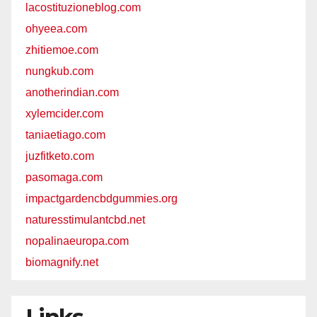
lacostituzioneblog.com
ohyeea.com
zhitiemoe.com
nungkub.com
anotherindian.com
xylemcider.com
taniaetiago.com
juzfitketo.com
pasomaga.com
impactgardencbdgummies.org
naturesstimulantcbd.net
nopalinaeuropa.com
biomagnify.net