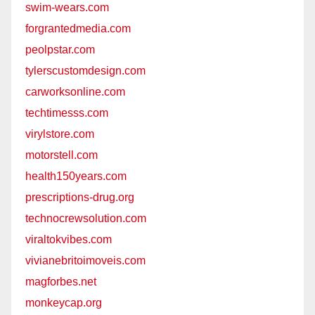
swim-wears.com
forgrantedmedia.com
peolpstar.com
tylerscustomdesign.com
carworksonline.com
techtimesss.com
virylstore.com
motorstell.com
health150years.com
prescriptions-drug.org
technocrewsolution.com
viraltokvibes.com
vivianebritoimoveis.com
magforbes.net
monkeycap.org