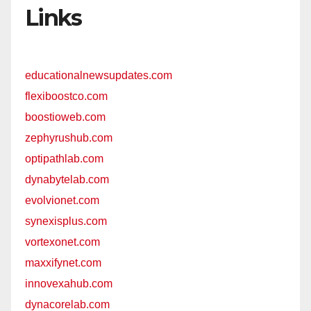
Links
educationalnewsupdates.com
flexiboostco.com
boostioweb.com
zephyrushub.com
optipathlab.com
dynabytelab.com
evolvionet.com
synexisplus.com
vortexonet.com
maxxifynet.com
innovexahub.com
dynacorelab.com