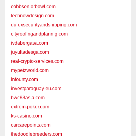
cobbseniorbowl.com
technowdesign.com
durexsecurityandshipping.com
cityroofingandplannig.com
ivdabergasa.com
juyultadesga.com
real-crypto-services.com
mypetzworld.com
infounty.com
investparaguay-eu.com
bwc88asia.com
extrem-poker.com
ks-casino.com
carcarepoints.com
thedoodlebreeders.com