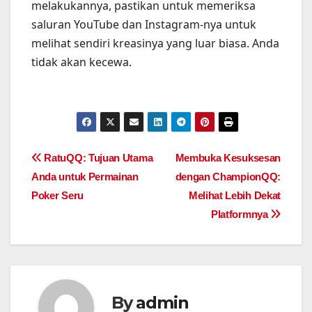
melakukannya, pastikan untuk memeriksa
saluran YouTube dan Instagram-nya untuk
melihat sendiri kreasinya yang luar biasa. Anda
tidak akan kecewa.
Post
RatuQQ: Tujuan Utama
Membuka Kesuksesan
Anda untuk Permainan
dengan ChampionQQ:
navigation
Poker Seru
Melihat Lebih Dekat
Platformnya
By
admin