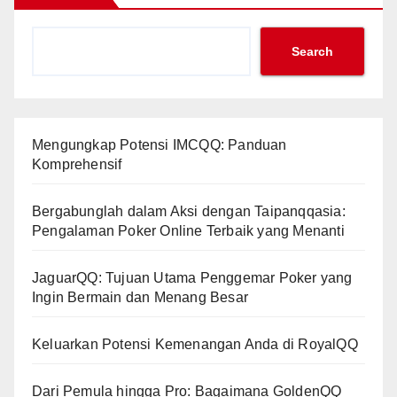
Search
Mengungkap Potensi IMCQQ: Panduan
Komprehensif
Bergabunglah dalam Aksi dengan Taipanqqasia:
Pengalaman Poker Online Terbaik yang Menanti
JaguarQQ: Tujuan Utama Penggemar Poker yang
Ingin Bermain dan Menang Besar
Keluarkan Potensi Kemenangan Anda di RoyalQQ
Dari Pemula hingga Pro: Bagaimana GoldenQQ