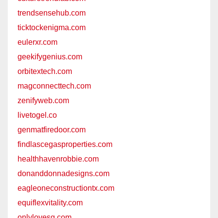
trendsensehub.com
ticktockenigma.com
eulerxr.com
geekifygenius.com
orbitextech.com
magconnecttech.com
zenifyweb.com
livetogel.co
genmatfiredoor.com
findlascegasproperties.com
healthhavenrobbie.com
donanddonnadesigns.com
eagleoneconstructiontx.com
equiflexvitality.com
onlylovesg.com