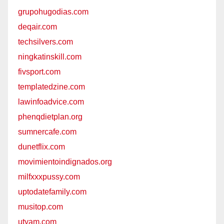
grupohugodias.com
deqair.com
techsilvers.com
ningkatinskill.com
fivsport.com
templatedzine.com
lawinfoadvice.com
phenqdietplan.org
sumnercafe.com
dunetflix.com
movimientoindignados.org
milfxxxpussy.com
uptodatefamily.com
musitop.com
utyam.com