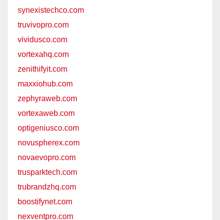
synexistechco.com
truvivopro.com
vividusco.com
vortexahq.com
zenithifyit.com
maxxiohub.com
zephyraweb.com
vortexaweb.com
optigeniusco.com
novuspherex.com
novaevopro.com
trusparktech.com
trubrandzhq.com
boostifynet.com
nexventpro.com