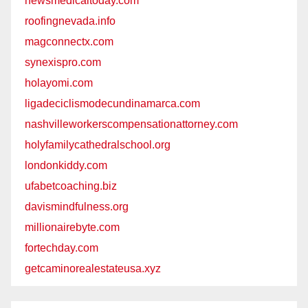
newsmedicaltoday.com
roofingnevada.info
magconnectx.com
synexispro.com
holayomi.com
ligadeciclismodecundinamarca.com
nashvilleworkerscompensationattorney.com
holyfamilycathedralschool.org
londonkiddy.com
ufabetcoaching.biz
davismindfulness.org
millionairebyte.com
fortechday.com
getcaminorealestateusa.xyz