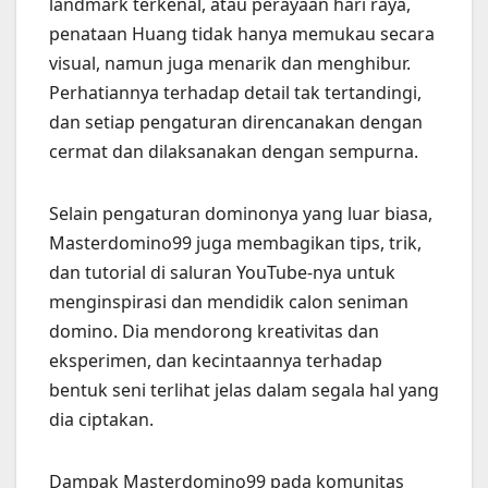
landmark terkenal, atau perayaan hari raya,
penataan Huang tidak hanya memukau secara
visual, namun juga menarik dan menghibur.
Perhatiannya terhadap detail tak tertandingi,
dan setiap pengaturan direncanakan dengan
cermat dan dilaksanakan dengan sempurna.
Selain pengaturan dominonya yang luar biasa,
Masterdomino99 juga membagikan tips, trik,
dan tutorial di saluran YouTube-nya untuk
menginspirasi dan mendidik calon seniman
domino. Dia mendorong kreativitas dan
eksperimen, dan kecintaannya terhadap
bentuk seni terlihat jelas dalam segala hal yang
dia ciptakan.
Dampak Masterdomino99 pada komunitas