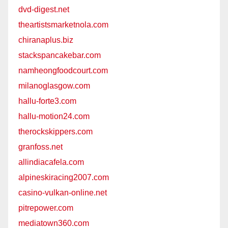
dvd-digest.net
theartistsmarketnola.com
chiranaplus.biz
stackspancakebar.com
namheongfoodcourt.com
milanoglasgow.com
hallu-forte3.com
hallu-motion24.com
therockskippers.com
granfoss.net
allindiacafela.com
alpineskiracing2007.com
casino-vulkan-online.net
pitrepower.com
mediatown360.com