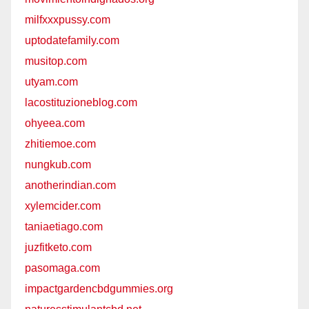
milfxxxpussy.com
uptodatefamily.com
musitop.com
utyam.com
lacostituzioneblog.com
ohyeea.com
zhitiemoe.com
nungkub.com
anotherindian.com
xylemcider.com
taniaetiago.com
juzfitketo.com
pasomaga.com
impactgardencbdgummies.org