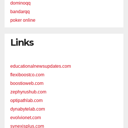
dominoqq
bandarqq
poker online
Links
educationalnewsupdates.com
flexiboostco.com
boostioweb.com
zephyrushub.com
optipathlab.com
dynabytelab.com
evolvionet.com
synexisplus.com