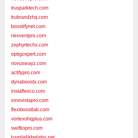
trusparktech.com
trubrandzhq.com
boostifynet.com
nexventpro.com
zephyrtechx.com
optigoxpert.com
novuswayz.com
actifypro.com
dynaboostx.com
instaflexco.com
innovistapro.com
flexiboostlab.com
vortexohqplus.com
swiftiopro.com
hamilelikbelirtisi.net