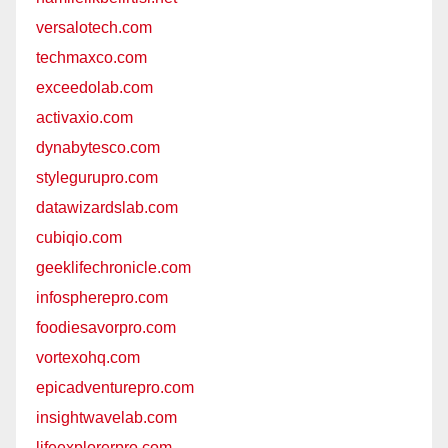
versalotech.com
techmaxco.com
exceedolab.com
activaxio.com
dynabytesco.com
stylegurupro.com
datawizardslab.com
cubiqio.com
geeklifechronicle.com
infospherepro.com
foodiesavorpro.com
vortexohq.com
epicadventurepro.com
insightwavelab.com
lifeexplorerpro.com