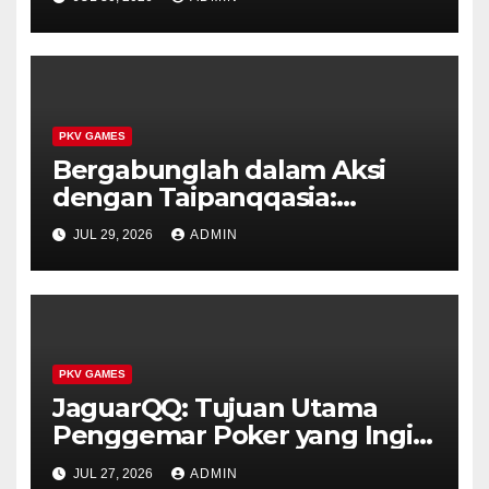
PKV GAMES
Bergabunglah dalam Aksi
dengan Taipanqqasia:
Pengalaman Poker Online
JUL 29, 2026
ADMIN
Terbaik yang Menanti
PKV GAMES
JaguarQQ: Tujuan Utama
Penggemar Poker yang Ingin
Bermain dan Menang Besar
JUL 27, 2026
ADMIN