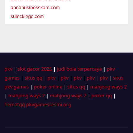
apnabusinesskaro.com
suleckiego.com
pkv
|
slot gacor 2025
|
judi bola terpercaya
|
pkv
games
|
situs qq
|
pkv
|
pkv
|
pkv
|
pkv
|
pkv
|
situs
pkv games
|
poker online
|
situs qq
|
mahjong ways 2
|
mahjong ways 2
|
mahjong ways 2
|
poker qq
|
hematqq.pkvgamesresmi.org