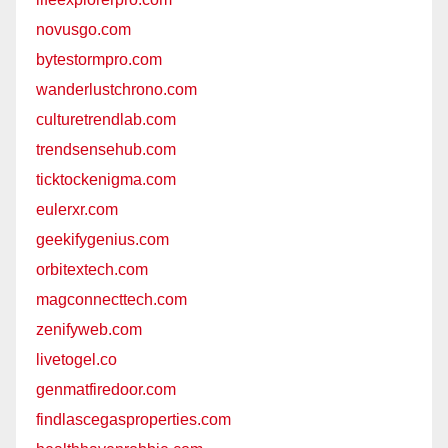
novusgo.com
bytestormpro.com
wanderlustchrono.com
culturetrendlab.com
trendsensehub.com
ticktockenigma.com
eulerxr.com
geekifygenius.com
orbitextech.com
magconnecttech.com
zenifyweb.com
livetogel.co
genmatfiredoor.com
findlascegasproperties.com