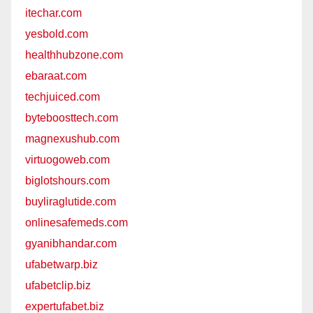
itechar.com
yesbold.com
healthhubzone.com
ebaraat.com
techjuiced.com
byteboosttech.com
magnexushub.com
virtuogoweb.com
biglotshours.com
buyliraglutide.com
onlinesafemeds.com
gyanibhandar.com
ufabetwarp.biz
ufabetclip.biz
expertufabet.biz