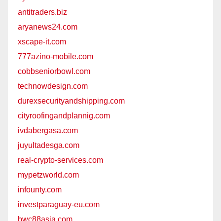
antitraders.biz
aryanews24.com
xscape-it.com
777azino-mobile.com
cobbseniorbowl.com
technowdesign.com
durexsecurityandshipping.com
cityroofingandplannig.com
ivdabergasa.com
juyultadesga.com
real-crypto-services.com
mypetzworld.com
infounty.com
investparaguay-eu.com
bwc88asia.com