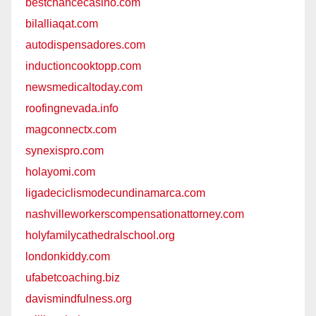
bestchancecasino.com
bilalliaqat.com
autodispensadores.com
inductioncooktopp.com
newsmedicaltoday.com
roofingnevada.info
magconnectx.com
synexispro.com
holayomi.com
ligadeciclismodecundinamarca.com
nashvilleworkerscompensationattorney.com
holyfamilycathedralschool.org
londonkiddy.com
ufabetcoaching.biz
davismindfulness.org