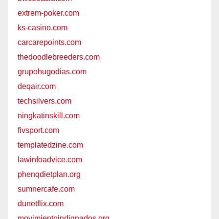
extrem-poker.com
ks-casino.com
carcarepoints.com
thedoodlebreeders.com
grupohugodias.com
deqair.com
techsilvers.com
ningkatinskill.com
fivsport.com
templatedzine.com
lawinfoadvice.com
phenqdietplan.org
sumnercafe.com
dunetflix.com
movimientoindignados.org