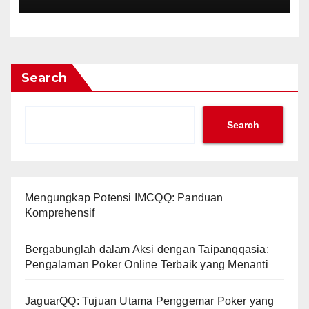
Search
Search
Mengungkap Potensi IMCQQ: Panduan
Komprehensif
Bergabunglah dalam Aksi dengan Taipanqqasia:
Pengalaman Poker Online Terbaik yang Menanti
JaguarQQ: Tujuan Utama Penggemar Poker yang