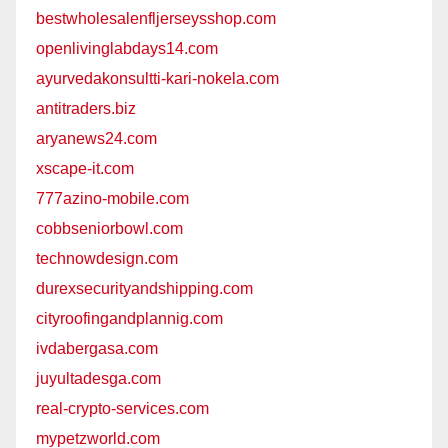
bestwholesalenfljerseysshop.com
openlivinglabdays14.com
ayurvedakonsultti-kari-nokela.com
antitraders.biz
aryanews24.com
xscape-it.com
777azino-mobile.com
cobbseniorbowl.com
technowdesign.com
durexsecurityandshipping.com
cityroofingandplannig.com
ivdabergasa.com
juyultadesga.com
real-crypto-services.com
mypetzworld.com