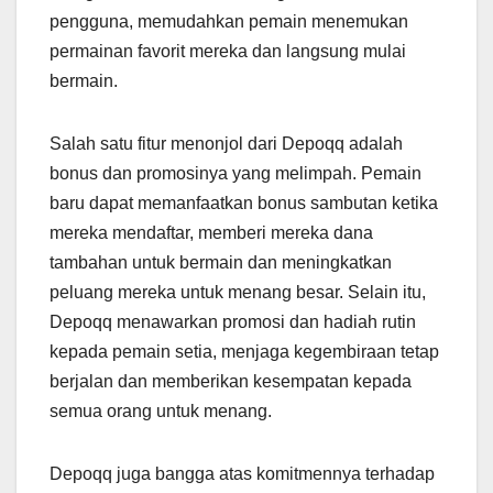
pengguna, memudahkan pemain menemukan
permainan favorit mereka dan langsung mulai
bermain.
Salah satu fitur menonjol dari Depoqq adalah
bonus dan promosinya yang melimpah. Pemain
baru dapat memanfaatkan bonus sambutan ketika
mereka mendaftar, memberi mereka dana
tambahan untuk bermain dan meningkatkan
peluang mereka untuk menang besar. Selain itu,
Depoqq menawarkan promosi dan hadiah rutin
kepada pemain setia, menjaga kegembiraan tetap
berjalan dan memberikan kesempatan kepada
semua orang untuk menang.
Depoqq juga bangga atas komitmennya terhadap