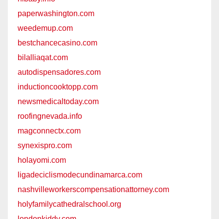
paperwashington.com
weedemup.com
bestchancecasino.com
bilalliaqat.com
autodispensadores.com
inductioncooktopp.com
newsmedicaltoday.com
roofingnevada.info
magconnectx.com
synexispro.com
holayomi.com
ligadeciclismodecundinamarca.com
nashvilleworkerscompensationattorney.com
holyfamilycathedralschool.org
londonkiddy.com