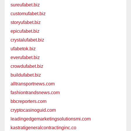
sureufabet.biz
customufabet.biz
storyufabet.biz
epicufabet.biz
crystalufabet.biz
ufabetok.biz
everufabet.biz
crowdufabet.biz
buildufabet.biz
alltransportnews.com
fashiontrandsnews.com
bbcreporters.com
cryptocasinoguid.com
leadingedgemarketingsolutionsmi.com
kastratigeneralcontractinginc.co