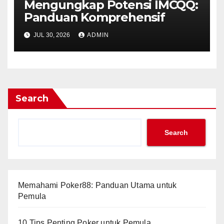
Mengungkap Potensi IMCQQ:
Panduan Komprehensif
JUL 30, 2026
ADMIN
Search
Search
Memahami Poker88: Panduan Utama untuk
Pemula
10 Tips Penting Poker untuk Pemula