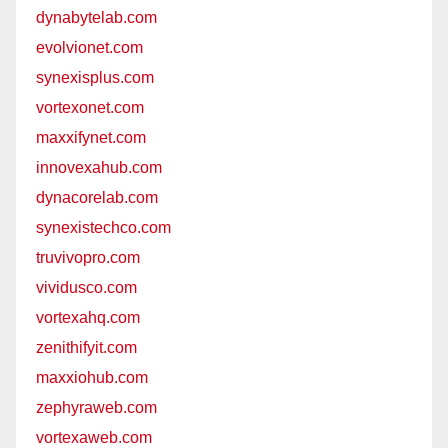
dynabytelab.com
evolvionet.com
synexisplus.com
vortexonet.com
maxxifynet.com
innovexahub.com
dynacorelab.com
synexistechco.com
truvivopro.com
vividusco.com
vortexahq.com
zenithifyit.com
maxxiohub.com
zephyraweb.com
vortexaweb.com