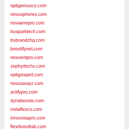
optigeniusco.com
novuspherex.com
novaevopro.com
trusparktech.com
trubrandzhq.com
boostifynet.com
nexventpro.com
zephyrtechx.com
optigoxpert.com
novuswayz.com
actifypro.com
dynaboostx.com
instaflexco.com
innovistapro.com
flexiboostlab.com