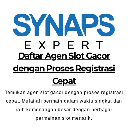
Skip
to
content
Daftar Agen Slot Gacor
dengan Proses Registrasi
Cepat
Temukan agen slot gacor dengan proses registrasi
cepat. Mulailah bermain dalam waktu singkat dan
raih kemenangan besar dengan berbagai
permainan slot menarik.