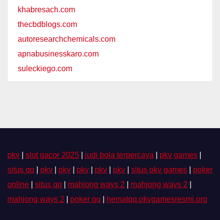
khabresach.com
thecbdblogs.com
autoresearchchemicals.com
apnabusinesskaro.com
suleckiego.com
pkv
|
slot gacor 2025
|
judi bola terpercaya
|
pkv games
|
situs qq
|
pkv
|
pkv
|
pkv
|
pkv
|
pkv
|
situs pkv games
|
poker
online
|
situs qq
|
mahjong ways 2
|
mahjong ways 2
|
mahjong ways 2
|
poker qq
|
hematqq.pkvgamesresmi.org