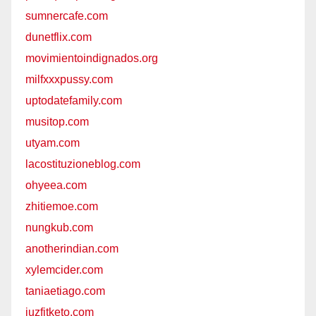
sumnercafe.com
dunetflix.com
movimientoindignados.org
milfxxxpussy.com
uptodatefamily.com
musitop.com
utyam.com
lacostituzioneblog.com
ohyeea.com
zhitiemoe.com
nungkub.com
anotherindian.com
xylemcider.com
taniaetiago.com
juzfitketo.com