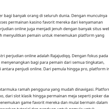
ler bagi banyak orang di seluruh dunia. Dengan munculnya
kses permainan kasino favorit mereka dari kenyamanan
rjudian online juga menjadi jenuh dengan banyak situs we
lah menyulitkan pemain untuk menemukan platform yang
tri perjudian online adalah Rajajudiqq. Dengan fokus pada
menyenangkan bagi para pemain dari semua tingkatan,
 antara penjudi online. Dari pemula hingga pro, platform i
.
ntarmuka ramah pengguna yang mudah dinavigasi. Platfo
, dari slot klasik hingga permainan meja seperti poker da
menemukan game favorit mereka dan mulai bermain dalam