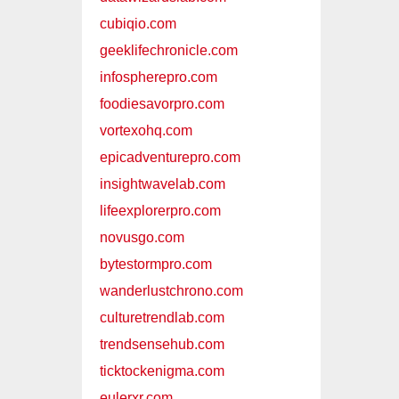
cubiqio.com
geeklifechronicle.com
infospherepro.com
foodiesavorpro.com
vortexohq.com
epicadventurepro.com
insightwavelab.com
lifeexplorerpro.com
novusgo.com
bytestormpro.com
wanderlustchrono.com
culturetrendlab.com
trendsensehub.com
ticktockenigma.com
eulerxr.com