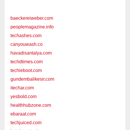
baeckereiweber.com
peoplemagazine.info
techashes.com
canyouwash.co
havadisantalya.com
techdtimes.com
techieboot.com
gundembalikesir.com
itechar.com
yesbold.com
healthhubzone.com
ebaraat.com
techjuiced.com