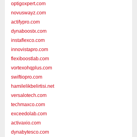
optigoxpert.com
novuswayz.com
actifypro.com
dynaboostx.com
instaflexco.com
innovistapro.com
flexiboostlab.com
vortexohqplus.com
swiftiopro.com
hamilelikbelirtisi.net
versalotech.com
techmaxco.com
exceedolab.com
activaxio.com
dynabytesco.com