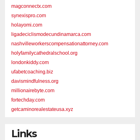
magconnectx.com
synexispro.com
holayomi.com
ligadeciclismodecundinamarca.com
nashvilleworkerscompensationattorney.com
holyfamilycathedralschool.org
londonkiddy.com
ufabetcoaching.biz
davismindfulness.org
millionairebyte.com
fortechday.com
getcaminorealestateusa.xyz
Links