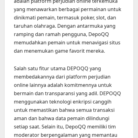
adalah platform perjudian online terkemuka
yang menawarkan berbagai permainan untuk
dinikmati pemain, termasuk poker, slot, dan
taruhan olahraga. Dengan antarmuka yang
ramping dan ramah pengguna, DepoQQ
memudahkan pemain untuk menavigasi situs
dan menemukan game favorit mereka.
Salah satu fitur utama DEPOQQ yang
membedakannya dari platform perjudian
online lainnya adalah komitmennya untuk
bermain dan transparansi yang adil. DEPOQQ
menggunakan teknologi enkripsi canggih
untuk memastikan bahwa semua transaksi
aman dan bahwa data pemain dilindungi
setiap saat. Selain itu, DepoQQ memiliki tim
moderator berpengalaman yang memantau