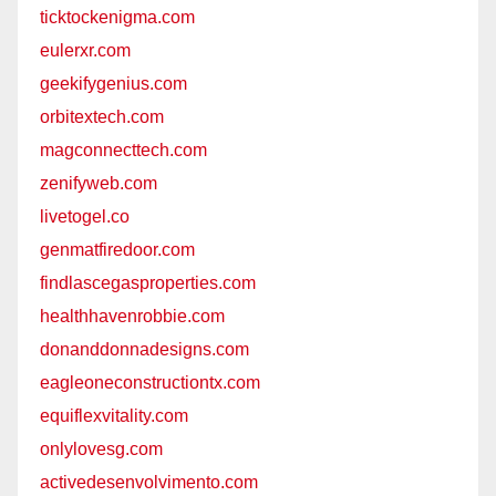
ticktockenigma.com
eulerxr.com
geekifygenius.com
orbitextech.com
magconnecttech.com
zenifyweb.com
livetogel.co
genmatfiredoor.com
findlascegasproperties.com
healthhavenrobbie.com
donanddonnadesigns.com
eagleoneconstructiontx.com
equiflexvitality.com
onlylovesg.com
activedesenvolvimento.com