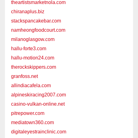
theartistsmarketnola.com
chiranaplus.biz
stackspancakebar.com
namheongfoodcourt.com
milanoglasgow.com
hallu-forte3.com
hallu-motion24.com
therockskippers.com
granfoss.net
allindiacafela.com
alpineskiracing2007.com
casino-vulkan-online.net
pitrepower.com
mediatown360.com
digitaleyestrainclinic.com