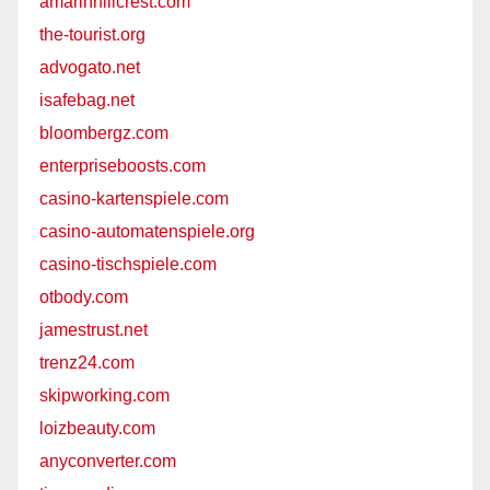
amarinhillcrest.com
the-tourist.org
advogato.net
isafebag.net
bloombergz.com
enterpriseboosts.com
casino-kartenspiele.com
casino-automatenspiele.org
casino-tischspiele.com
otbody.com
jamestrust.net
trenz24.com
skipworking.com
loizbeauty.com
anyconverter.com