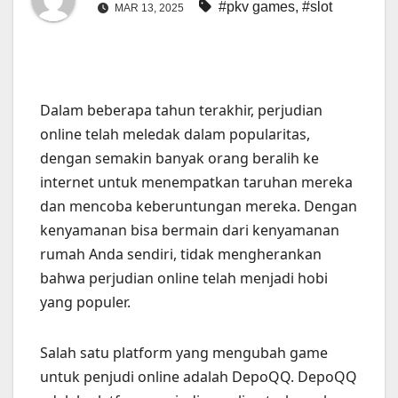
#pkv games
,
#slot
MAR 13, 2025
Dalam beberapa tahun terakhir, perjudian
online telah meledak dalam popularitas,
dengan semakin banyak orang beralih ke
internet untuk menempatkan taruhan mereka
dan mencoba keberuntungan mereka. Dengan
kenyamanan bisa bermain dari kenyamanan
rumah Anda sendiri, tidak mengherankan
bahwa perjudian online telah menjadi hobi
yang populer.
Salah satu platform yang mengubah game
untuk penjudi online adalah DepoQQ. DepoQQ