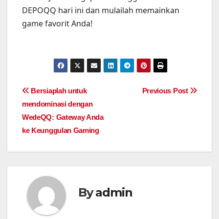
DEPOQQ hari ini dan mulailah memainkan
game favorit Anda!
Post
Bersiaplah untuk
Previous Post
mendominasi dengan
navigation
WedeQQ: Gateway Anda
ke Keunggulan Gaming
By
admin