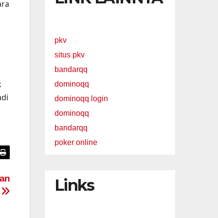
ara
pkv
situs pkv
bandarqq
k
dominoqq
adi
dominoqq login
dominoqq
bandarqq
poker online
gan
Links
q