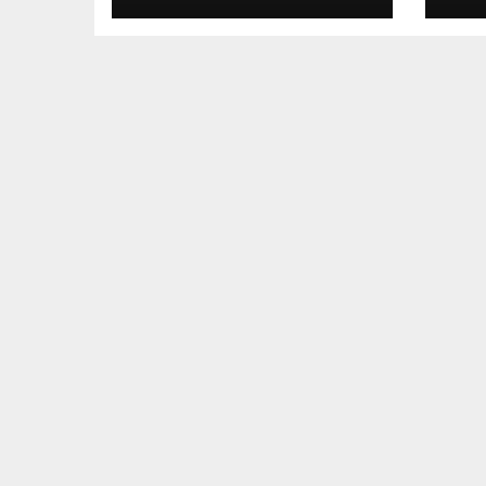
Pe
Po
Te
Me