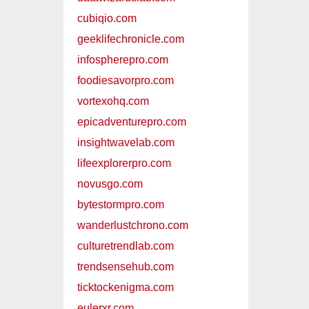
cubiqio.com
geeklifechronicle.com
infospherepro.com
foodiesavorpro.com
vortexohq.com
epicadventurepro.com
insightwavelab.com
lifeexplorerpro.com
novusgo.com
bytestormpro.com
wanderlustchrono.com
culturetrendlab.com
trendsensehub.com
ticktockenigma.com
eulerxr.com