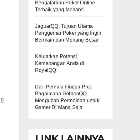
Pengalaman Poker Online
Terbaik yang Menanti
JaguarQQ: Tujuan Utama
Penggemar Poker yang Ingin
Bermain dan Menang Besar
Keluarkan Potensi
Kemenangan Anda di
RoyalQQ
Dari Pemula hingga Pro:
Bagaimana GoldenQQ
ng
Mengubah Permainan untuk
Gamer Di Mana Saja
LINK LAINNYA