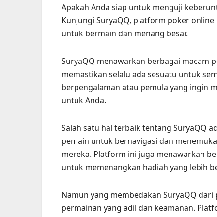
Apakah Anda siap untuk menguji keberun
Kunjungi SuryaQQ, platform poker online
untuk bermain dan menang besar.
SuryaQQ menawarkan berbagai macam per
memastikan selalu ada sesuatu untuk sem
berpengalaman atau pemula yang ingin m
untuk Anda.
Salah satu hal terbaik tentang SuryaQ
pemain untuk bernavigasi dan menemuka
mereka. Platform ini juga menawarkan b
untuk memenangkan hadiah yang lebih be
Namun yang membedakan SuryaQQ dari pla
permainan yang adil dan keamanan. Platf