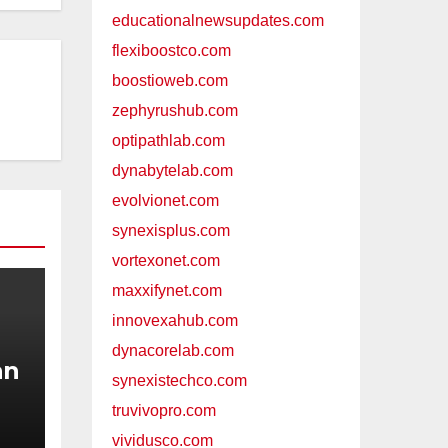
educationalnewsupdates.com
flexiboostco.com
boostioweb.com
zephyrushub.com
optipathlab.com
dynabytelab.com
evolvionet.com
synexisplus.com
vortexonet.com
maxxifynet.com
innovexahub.com
dynacorelab.com
an
synexistechco.com
truvivopro.com
er
vividusco.com