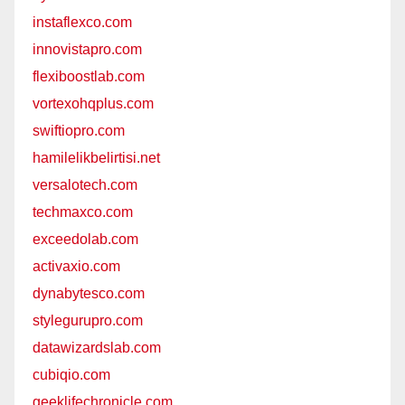
instaflexco.com
innovistapro.com
flexiboostlab.com
vortexohqplus.com
swiftiopro.com
hamilelikbelirtisi.net
versalotech.com
techmaxco.com
exceedolab.com
activaxio.com
dynabytesco.com
stylegurupro.com
datawizardslab.com
cubiqio.com
geeklifechronicle.com