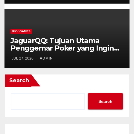
PKV GAMES
JaguarQQ: Tujuan Utama
Penggemar Poker yang Ingin
Bermain dan Menang Besar
JUL 27, 2026
ADMIN
Search
Search