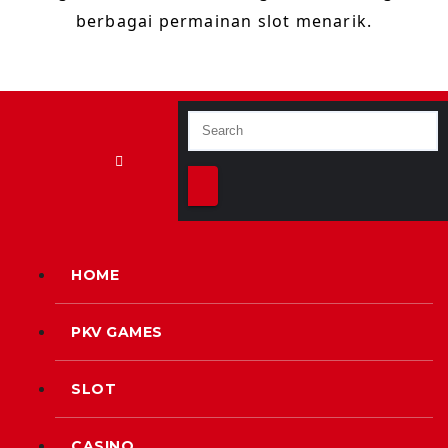
berbagai permainan slot menarik.
HOME
PKV GAMES
SLOT
CASINO