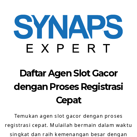
Skip
to
content
Daftar Agen Slot Gacor
dengan Proses Registrasi
Cepat
Temukan agen slot gacor dengan proses
registrasi cepat. Mulailah bermain dalam waktu
singkat dan raih kemenangan besar dengan