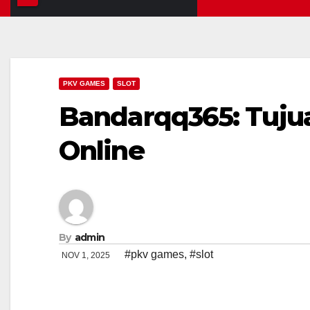
PKV GAMES
SLOT
Bandarqq365: Tuju
Online
By
admin
#pkv games
,
#slot
NOV 1, 2025