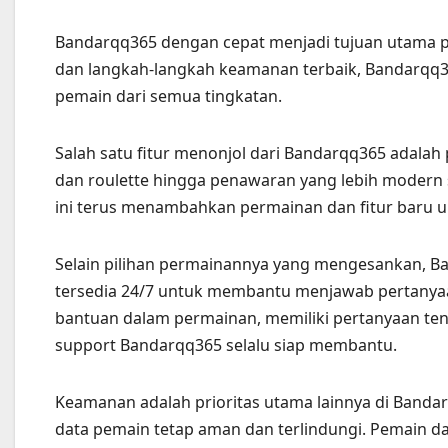
Bandarqq365 dengan cepat menjadi tujuan utama p
dan langkah-langkah keamanan terbaik, Bandarq
pemain dari semua tingkatan.
Salah satu fitur menonjol dari Bandarqq365 adalah 
dan roulette hingga penawaran yang lebih modern s
ini terus menambahkan permainan dan fitur baru u
Selain pilihan permainannya yang mengesankan, B
tersedia 24/7 untuk membantu menjawab pertanya
bantuan dalam permainan, memiliki pertanyaan ten
support Bandarqq365 selalu siap membantu.
Keamanan adalah prioritas utama lainnya di Banda
data pemain tetap aman dan terlindungi. Pemain d