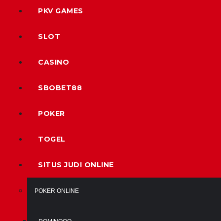
PKV GAMES
SLOT
CASINO
SBOBET88
POKER
TOGEL
SITUS JUDI ONLINE
POKER ONLINE