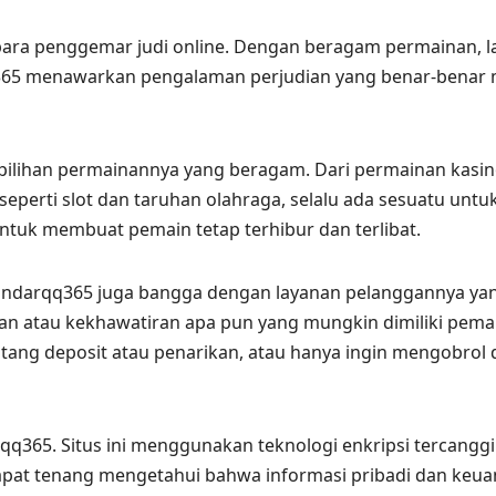
ara penggemar judi online. Dengan beragam permainan, la
q365 menawarkan pengalaman perjudian yang benar-bena
pilihan permainannya yang beragam. Dari permainan kasino t
eperti slot dan taruhan olahraga, selalu ada sesuatu untu
ntuk membuat pemain tetap terhibur dan terlibat.
andarqq365 juga bangga dengan layanan pelanggannya yang
an atau kekhawatiran apa pun yang mungkin dimiliki pem
tang deposit atau penarikan, atau hanya ingin mengobrol
rqq365. Situs ini menggunakan teknologi enkripsi tercan
apat tenang mengetahui bahwa informasi pribadi dan keuan