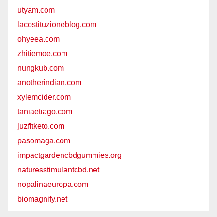
utyam.com
lacostituzioneblog.com
ohyeea.com
zhitiemoe.com
nungkub.com
anotherindian.com
xylemcider.com
taniaetiago.com
juzfitketo.com
pasomaga.com
impactgardencbdgummies.org
naturesstimulantcbd.net
nopalinaeuropa.com
biomagnify.net