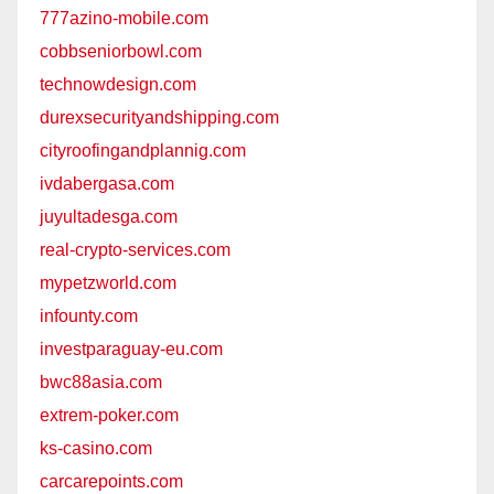
777azino-mobile.com
cobbseniorbowl.com
technowdesign.com
durexsecurityandshipping.com
cityroofingandplannig.com
ivdabergasa.com
juyultadesga.com
real-crypto-services.com
mypetzworld.com
infounty.com
investparaguay-eu.com
bwc88asia.com
extrem-poker.com
ks-casino.com
carcarepoints.com