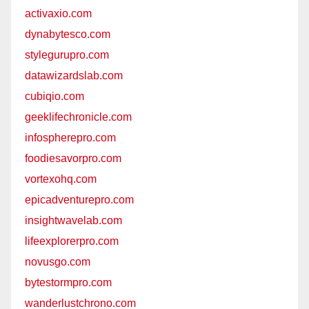
activaxio.com
dynabytesco.com
stylegurupro.com
datawizardslab.com
cubiqio.com
geeklifechronicle.com
infospherepro.com
foodiesavorpro.com
vortexohq.com
epicadventurepro.com
insightwavelab.com
lifeexplorerpro.com
novusgo.com
bytestormpro.com
wanderlustchrono.com