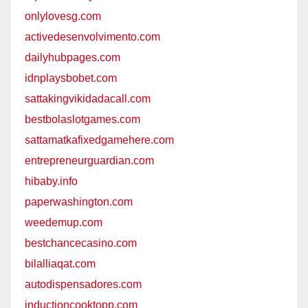
onlylovesg.com
activedesenvolvimento.com
dailyhubpages.com
idnplaysbobet.com
sattakingvikidadacall.com
bestbolaslotgames.com
sattamatkafixedgamehere.com
entrepreneurguardian.com
hibaby.info
paperwashington.com
weedemup.com
bestchancecasino.com
bilalliaqat.com
autodispensadores.com
inductioncooktopp.com