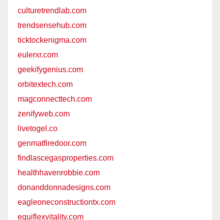
culturetrendlab.com
trendsensehub.com
ticktockenigma.com
eulerxr.com
geekifygenius.com
orbitextech.com
magconnecttech.com
zenifyweb.com
livetogel.co
genmatfiredoor.com
findlascegasproperties.com
healthhavenrobbie.com
donanddonnadesigns.com
eagleoneconstructiontx.com
equiflexvitality.com