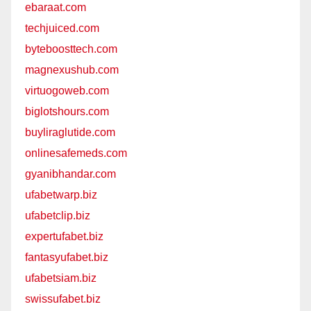
ebaraat.com
techjuiced.com
byteboosttech.com
magnexushub.com
virtuogoweb.com
biglotshours.com
buyliraglutide.com
onlinesafemeds.com
gyanibhandar.com
ufabetwarp.biz
ufabetclip.biz
expertufabet.biz
fantasyufabet.biz
ufabetsiam.biz
swissufabet.biz